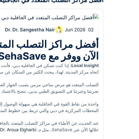
أفضل مراكز التصلب المتعدد في الجافلية دبي |
Dr. Dr. Sangeetha Nair
02 Jun 2026
أفضل مراكز التصلب المتع
الآن ووفر مع SehaSave
Local Insight:
إذا كنت تسكن في الجافلية دبي، فأنت ت
اتجاه مركز المدينة. لهذا، يبحث الكثير من السكان عن 
وبعيداً عن زحام المناطق الحيوية. الجافلية، التي تقع با
التصلب المتعدد هو مرض مناعي مزمن يصيب الجهاز الع
الاستراتيجية المتاحة بسهولة للمرضى من كافة أنحاء دب
تجربتنا وخبرتنا في التسويق الطبي بدبي، ننصح بالاعتما
مركز الجافلية التجاري.
متكاملة للعلاج والتشخيص. في الجافلية دبي، تتواجد عدة
واحدة من نقاط القوة في الجافلية هي سهولة الوصول إليه
SehaSave خيارات حجز ذكية تضمن لك التوفير واسترجاع الكاش باك بذكاء.
المحطات المركزية في دبي والتي تربط بين خطوط المت
التنقل بسهولة عبر المترو أو الحافلات، عدا عن توفر موا
عند الحديث عن الأطباء في مراكز التصلب المتعدد بالجاف
مول، مما يسهل على الزوار الوصول للمواعيد الطبية دو
خلالها الآن عبر SehaSave، مثل
د. Dr. Aroua Elgharbi
Bhavnagarwala
. هؤلاء الأطباء يمتلكون خبرة واسعة