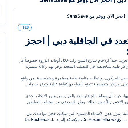
 احجز الآن ووفر مع SehaSave
128
دد في الجافلية دبي | احجز
s
عرف جيداً ازدحام شارع الشيخ زايد خلال أوقات الذروة خصوصاً في
مراكز طبية متخصصة في التصلب المتعدد توفر لهم رعاية متميزة
لقرب من شارع محمد بن زايد الرئيسي، تشتهر بهدوئها وأماكنها
صبي المركزي، ويتطلب متابعة طبية مستمرة ومتخصصة. من واقع
ي بفضل قربها من مترو الاتحاد ومواقف السيارات المتوفرة في
د على مراكز متخصصة تتمتع بأطباء ذو كفاءة عالية وتوفر خدمات
 مراكز تقدم رعاية متميزة لمرضى التصلب المتعدد، وتتيح عبر منصة
ا، حيث أن منطقة الجافلية تقع بالقرب من مترو الاتحاد، إحدى
رو الأحمر والأخضر. لذلك، يمكن للمرضى من مختلف المناطق
قف سيارات متعددة بجانب مركز الجافلية التجاري ومركز الاتحاد
لية، نبرز بعض الأسماء المتميزة التي يمكنك حجز مواعيدك من
ن مشاكل.
،
د. Dr. Hosam Elhalwagy
، بالإضافة إلى
د. Dr. Rasheeda J.
 في التعامل مع التصلب المتعدد وتوفير خطط علاجية مخصصة تتناسب