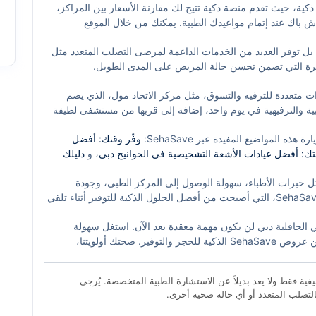
جز ذكية، حيث تقدم منصة ذكية تتيح لك مقارنة الأسعار بين المراكز،
اش باك عند إتمام مواعيدك الطبية. يمكنك من خلال الموقع
ز الموعد بشكل مبسط وسلس دون الحاجة للانتظار أو الاتصالات
 بل توفر العديد من الخدمات الداعمة لمرضى التصلب المتعدد مثل
تمرة التي تضمن تحسن حالة المريض على المدى الطويل.
ات متعددة للترفيه والتسوق، مثل مركز الاتحاد مول، الذي يضم
ية والترفيهية في يوم واحد، إضافة إلى قربها من مستشفى لطيفة
ة المتكاملة للمرضى.
ه المواضيع المفيدة عبر SehaSave:
وفّر وقتك: أفضل
تك: أفضل عيادات الأشعة التشخيصية في الخوانيج دبي
، و
دليلك
.
ل خبرات الأطباء، سهولة الوصول إلى المركز الطبي، وجودة
الخدمات المقدمة، وأيضاً تجربة الحجز مع منصات مثل SehaSave، التي أصبحت من أفضل الحلول الذكية للتوفير أثناء تلقي
ي الجافلية دبي لن يكون مهمة معقدة بعد الآن. استغل سهولة
الوصول عبر المترو، ووجود مواقف السيارات، واستفد من عروض SehaSave الذكية للحجز والتوفير. صحتك أولويتنا،
فية فقط ولا يعد بديلاً عن الاستشارة الطبية المتخصصة. يُرجى
لتصلب المتعدد أو أي حالة صحية أخرى.