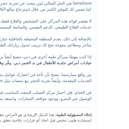
SehaSave هي الحل المثالي لمن يبحث عن تجربة ح
مع حالة كل مريض.
كما تضمن لك التوفير الكبير من خلال استرجاع مبالغ الك
استعراض البروفايلات الطبية والأطباء المتخصصين، وحج
لا تقتصر فوائد هذه المراكز على التشخيص والعلاج فقط،
المتكررة.
خدمات العلاج الطبيعي، الدعم النفسي، والمتابعة المس
بالإضافة إلى ذلك، تقدم المنطقة المحيطة بالجافلية خيار
متاجر ومطاعم متنوعة تتيح لك ترتيب جدول زياراتك الطب
ومركز دبي للسيدات والولادة، ما يعزز من فاعلية الرعاي
إذا كنت مهتمًا بمراكز طبية أخرى في دبي، ننصح أيضاً بزيارة هذ
عيادات أمراض جلدية للأطفال في ند الحمر دبي
،
وفّر وق
الشامل لـ أمراض أعصاب الأطفال في وادي الشبك | SehaSave
من واقع ممارستنا، ننصح بأن تأخذ في اعتبارك عوامل مث
الرعاية الصحية في دبي.
في الختام، فإن اختيار مركز التصلب المتعدد المناسب ف
والحصول على أفضل رعاية هو حقك.
إخلاء المسؤولية الطبية:
هذا الدليل الإرشادي هو لأغراض تثقي
استشارة طبيب مختص قبل اتخاذ أي قرارات علاجية تتعلق با