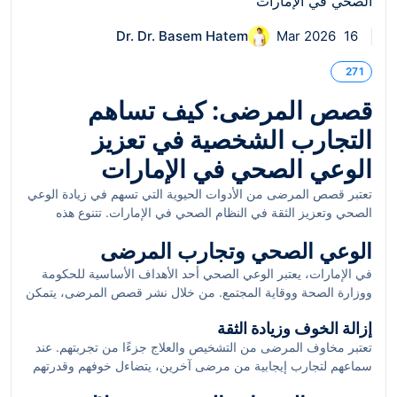
Dr. Dr. Basem Hatem
16 Mar 2026
271
قصص المرضى: كيف تساهم
التجارب الشخصية في تعزيز
الوعي الصحي في الإمارات
تعتبر قصص المرضى من الأدوات الحيوية التي تسهم في زيادة الوعي
الصحي وتعزيز الثقة في النظام الصحي في الإمارات. تتنوع هذه
القصص من رحلات علاجية صعبة إلى تجارب شفاء ملهمة، وتعمل
الوعي الصحي وتجارب المرضى
هذه الروايات على توعية المجتمع بمدى أهمية الرعاية الصحية
والكشف المبكر عن الأمراض. في هذا المقال، سنستعرض بعض
في الإمارات، يعتبر الوعي الصحي أحد الأهداف الأساسية للحكومة
الفوائد المرتبطة بمشاركة قصص المرضى وكيف يمكن أن تسهم في
ووزارة الصحة ووقاية المجتمع. من خلال نشر قصص المرضى، يتمكن
تحسين الخدمات الصحية.
الأفراد من التعرف على الحالات الصحية المختلفة وكيفية التعامل
إزالة الخوف وزيادة الثقة
معها. فعندما يروي المرضى تجاربهم، يمكن للناس أن يسمعوا عن
تعتبر مخاوف المرضى من التشخيص والعلاج جزءًا من تجربتهم. عند
أعراض لم يعرفوا عنها سابقًا، أو يتعلموا about alternative
سماعهم لتجارب إيجابية من مرضى آخرين، يتضاءل خوفهم وقدرتهم
treatments that might be beneficial. هذه القصص تلقي الضوء
على مواجهة التحديات. على سبيل المثال، عندما يشارك مريض تعافيه
على أهمية الفحص المبكر والوقاية، مما يسهم في تقليل انتشار