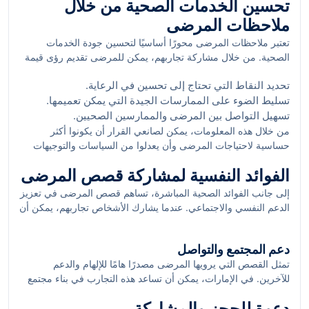
تحسين الخدمات الصحية من خلال
من مرض خطير، يمكن أن يكون لذلك تأثير كبير على الآخرين الذين
الأمراض.
يواجهون نفس الحالة. يزيد هذا من ثقتهم في النظام الصحي وفي
ملاحظات المرضى
إمكانية الحصول على العلاج المناسب.
تعتبر ملاحظات المرضى محورًا أساسيًا لتحسين جودة الخدمات
الصحية. من خلال مشاركة تجاربهم، يمكن للمرضى تقديم رؤى قيمة
حول الخدمات المقدمة. على سبيل المثال، يمكن أن تساهم قصص
تحديد النقاط التي تحتاج إلى تحسين في الرعاية.
المرضى في التعرف على نقاط الضعف أو القضايا التي قد تحتاج إلى
تسليط الضوء على الممارسات الجيدة التي يمكن تعميمها.
معالجة في مقدمي الرعاية الصحية.:
تسهيل التواصل بين المرضى والممارسين الصحيين.
من خلال هذه المعلومات، يمكن لصانعي القرار أن يكونوا أكثر
حساسية لاحتياجات المرضى وأن يعدلوا من السياسات والتوجيهات
المتبعة لتحقيق نتائج صحية أفضل.
الفوائد النفسية لمشاركة قصص المرضى
إلى جانب الفوائد الصحية المباشرة، تساهم قصص المرضى في تعزيز
الدعم النفسي والاجتماعي. عندما يشارك الأشخاص تجاربهم، يمكن أن
يشعروا بأنهم ليسوا وحدهم في معاناتهم. هذا الشعور بالانتماء
والرعاية يعزز من قدرة المرضى على التغلب على تحدياتهم الصحية.
دعم المجتمع والتواصل
بالإضافة إلى ذلك، فإن مشاركة القصص يمكن أن تُحفز الآخرين
تمثل القصص التي يرويها المرضى مصدرًا هامًا للإلهام والدعم
لتقاسم تجاربهم أيضًا، مما يخلق شبكة دعم قوية.
للآخرين. في الإمارات، يمكن أن تساعد هذه التجارب في بناء مجتمع
أكثر تصالحًا مع القضايا الصحية. من خلال التواصل وتبادل الأفكار
دعوة للحجز والمشاركة
والنصائح، يمكن للمرضى على مختلف مستوياتهم الصحية المساعدة