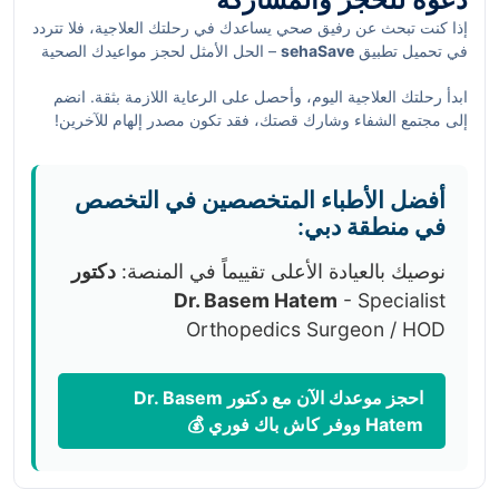
في خلق فهم أعمق حول تلك القضايا.
إذا كنت تبحث عن رفيق صحي يساعدك في رحلتك العلاجية، فلا تتردد
في تحميل تطبيق
sehaSave
– الحل الأمثل لحجز مواعيدك الصحية
والخدمات الطبية بكل سهولة. بإمكانك الاستفادة من جوائز مميزة
ابدأ رحلتك العلاجية اليوم، وأحصل على الرعاية اللازمة بثقة. انضم
وCashback أثناء عنايتك بصحتك.
إلى مجتمع الشفاء وشارك قصتك، فقد تكون مصدر إلهام للآخرين!
أفضل الأطباء المتخصصين في التخصص
في منطقة دبي:
نوصيك بالعيادة الأعلى تقييماً في المنصة:
دكتور
Dr. Basem Hatem
- Specialist
Orthopedics Surgeon / HOD
احجز موعدك الآن مع دكتور Dr. Basem
Hatem ووفر كاش باك فوري 💰