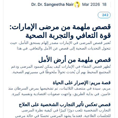
Dr. Dr. Sangeetha Nair
18 Mar 2026
242
قصص ملهمة من مرضى الإمارات:
قوة التعافي والتجربة الصحية
تُعتبر قصص المرضى في الإمارات مصدر إلهام يستحق التأمل. حيث
تتحول التحديات الصحية إلى قصص عن الأمل والتعافي. في هذا
المقال، نستعرض مجموعة من تلك القصص التي تعكس مرونة
قصص ملهمة من أرض الأمل
الإنسان وقوة الإرادة. من خلال تقنيات العلاج الحديثة والدعم
المجتمعي الفعال، يتمكن العديد من المرضى من التغلب على
تُظهر قصص الشفاء في الإمارات كيف يمكن لصمود المرضى ودعم
المصاعب الصحية والعودة إلى حياتهم الطبيعية.
المجتمع المحيط بهم أن يُحدث تحولاً ملحوظًا في مسيرتهم الصحية.
على سبيل المثال، هناك قصص مرضى تمكنوا من التغلب على مرض
قصة مريم: الإصرار على الحياة
السرطان بالرغم من الصعوبات الكبيرة التي واجهوها. يعتمد هؤلاء
مريم، سيدة في منتصف الثلاثينات، تم تشخيصها بمرض السرطان منذ
المرضى على العلاجات المتقدمة، مثل العلاج الكيميائي والإشعاعي،
عامين. في بداية الطريق، واجهت صعوبات اقتصادية ونفسية كبيرة.
بالإضافة إلى الدعم العاطفي والنفسي من الأسرة والأصدقاء.
لكن بفضل دعم عائلتها والمجتمع، تمكنت من استكمال علاجها بنجاح.
قصص تعكس تأثير التجارب الشخصية على العلاج
تقول مريم: "لم أكن لأتمكن من تحقيق ذلك دون دعم أحبائي وصبرهم
التجارب الشخصية تلعب دورًا كبيرًا في كيفية نظرة المرضى
معي". كانت مريم كذلك تشارك في جلسات علاجية جماعية، حيث
للجلسات العلاجية. فعندما يشهد المرضى تحسنًا في حالة مرضى
تبادل المرضى تجاربهم، مما زاد من قوتها النفسية واستعدادها للشفاء.