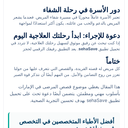
آخرين، فإن ذلك يعزز من تفاؤلهم وثقتهم في قدرتهم على التعافي.
دور الأسرة في رحلة الشفاء
تروي العديد من الحالات أن المناقشات المفتوحة والدعم المتبادل بين
المرضى تساعد على تخفيف الشعور بالوحدة في هذه الرحلة الصعبة.
تعتبر الأسرة عاملاً محوريًا في مسيرة شفاء المريض. فعندما يشعر
المريض بالدعم والحب من عائلته، يكون أكثر استعدادًا لمواجهة
التحديات. يُظهر العديد من المرضى أن تواجد عائلاتهم بجانبهم يوفر
دعوة للإجراء: ابدأ رحلتك العلاجية اليوم
لهم القوة النفسية اللازمة للاستمرار. في كثير من الأحيان، يكون لهم
دور في اتخاذ القرارات العلاجية والمشاركة الفعّالة في مراحل العلاج.
إذا كنت تبحث عن رفيق موثوق لتسهيل رحلتك العلاجية، لا تتردد في
تحميل تطبيق
sehaSave
. يعد التطبيق رفيقك الرقمي لحجز
مواعيدك الصحية حيث يقدم لك إمكانية الحصول على جوائز ونظام
ختاماً
Cashback. ابدأ برعاية صحتك بخطوة واحدة وتابع رحلة شفاءك
بشغف وثقة.
كل مريض له قصته الفريدة، والقصص التي نتعرف عليها من حولنا
تعزز من روح التضامن والأمل. من المهم أيضًا أن نتذكر قوة الصبر
والإيجابية في مواجهة التحديات الصحية. نؤمن أن لكل مريض حق في
هذا المقال يغطي موضوع قصص المرضى في الإمارات
الحصول على علاج فعال ودعم نفسي قوي يرشدهم نحو الشفاء. دعونا
نكون جزءًا من هذه الرحلة، وندعم بعضنا البعض لتحقيق الصحة
بأسلوب مهني ومطمئن. يتضمن أيضًا دعوة تحث على تحميل
والسعادة.
تطبيق sehaSave بهدف تحسين التجربة الصحية.
أفضل الأطباء المتخصصين في التخصص