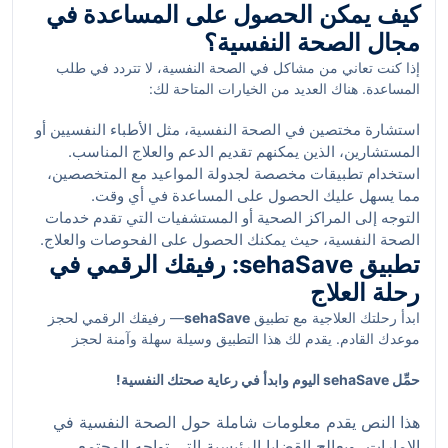
كيف يمكن الحصول على المساعدة في
مجال الصحة النفسية؟
إذا كنت تعاني من مشاكل في الصحة النفسية، لا تتردد في طلب
المساعدة. هناك العديد من الخيارات المتاحة لك:
استشارة مختصين في الصحة النفسية، مثل الأطباء النفسيين أو
المستشارين، الذين يمكنهم تقديم الدعم والعلاج المناسب.
استخدام تطبيقات مخصصة لجدولة المواعيد مع المتخصصين،
مما يسهل عليك الحصول على المساعدة في أي وقت.
التوجه إلى المراكز الصحية أو المستشفيات التي تقدم خدمات
الصحة النفسية، حيث يمكنك الحصول على الفحوصات والعلاج.
تطبيق sehaSave: رفيقك الرقمي في
رحلة العلاج
ابدأ رحلتك العلاجية مع تطبيق
sehaSave
— رفيقك الرقمي لحجز
موعدك القادم. يقدم لك هذا التطبيق وسيلة سهلة وآمنة لحجز
المواعيد مع مختصين في الصحة النفسية، بالإضافة إلى إمكانية
حمِّل sehaSave اليوم وابدأ في رعاية صحتك النفسية!
الحصول على جوائز وCashback عند استخدامه. لذا، لا تتردد في
تحميل التطبيق والبدء في رحلتك نحو تحسين صحتك النفسية بخطوة
هذا النص يقدم معلومات شاملة حول الصحة النفسية في
واحدة.
الإمارات، ويعالج القضايا الرئيسية التي تواجه المجتمع،