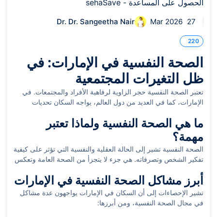
Dr. Dr. Sangeetha Nair
27 Mar 2026
220
الصحة النفسية في الإمارات: في
ظل التغيرات المجتمعية
تعتبر الصحة النفسية حجر الزاوية لرفاهية الأفراد والمجتمعات. في
الإمارات، كما في العديد من دول العالم، يواجه السكان تحديات
متعددة في مجال الصحة النفسية، وذلك نتيجة للتغيرات المجتمعية
ما هي الصحة النفسية ولماذا تعتبر
المتسارعة، وأساليب الحياة الحديثة، وضغوطات العمل. في هذا
المقال، سنستعرض مفهوم الصحة النفسية، أهميتها، أبرز المشاكل
مهمة؟
التي يواجهها سكان الإمارات، وسبل الحصول على المساعدة.
الصحة النفسية تشير إلى الحالة العقلية والنفسية التي تؤثر على كيفية
تفكير الشخص وتصرفاته. هي جزء لا يتجزأ من الصحة العامة وتعكس
قدرة الفرد على التعامل مع الضغوطات اليومية، اتخاذ القرارات
أبرز مشاكل الصحة النفسية في الإمارات
السليمة، والحفاظ على العلاقات الاجتماعية السليمة. تعتبر الصحة
النفسية مهمة لأنها تؤثر على جودة الحياة، الأداء في العمل، والعلاقات
تشير الإحصاءات إلى أن السكان في الإمارات يواجهون عدة مشاكل
الأسرية والاجتماعية. لذا، فإن تحسين الصحة النفسية يساهم في
في مجال الصحة النفسية، ومن أبرزها:
تعزيز الإنتاجية وسعادة الأفراد والمجتمع ككل.