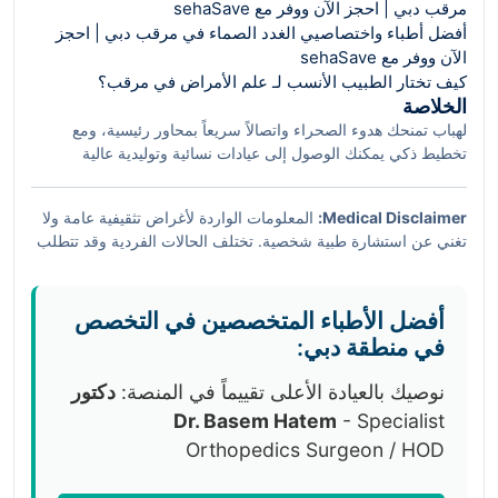
مرقب دبي | احجز الآن ووفر مع sehaSave
أفضل أطباء واختصاصيي الغدد الصماء في مرقب دبي | احجز
الآن ووفر مع sehaSave
كيف تختار الطبيب الأنسب لـ علم الأمراض في مرقب؟
الخلاصة
لهباب تمنحك هدوء الصحراء واتصالاً سريعاً بمحاور رئيسية، ومع
تخطيط ذكي يمكنك الوصول إلى عيادات نسائية وتوليدية عالية
الاعتمادية خلال دقائق معدودة. ركزي على القرب من E44/E77،
خبرة الطبيب، تكامل الخدمات مع مستشفى ولادة، واستفيدي من
Medical Disclaimer:
المعلومات الواردة لأغراض تثقيفية عامة ولا
Smart Hack
الكاش باك عبر sehaSave لتقليل التكلفة من دون
تغني عن استشارة طبية شخصية. تختلف الحالات الفردية وقد تتطلب
التنازل عن الجودة. بهذه المعادلة، ستجدين الرعاية التي تستحقينها
تقييماً سريرياً وخطة علاج مخصّصة من طبيب مرخّص. في حال وجود
وأنتِ أكثر اطمئناناً وثقة.
أعراض مقلقة أو طارئة، يُرجى التوجّه فوراً لأقرب منشأة طبية
معتمدة.
أفضل الأطباء المتخصصين في التخصص
في منطقة دبي:
نوصيك بالعيادة الأعلى تقييماً في المنصة:
دكتور
Dr. Basem Hatem
- Specialist
Orthopedics Surgeon / HOD