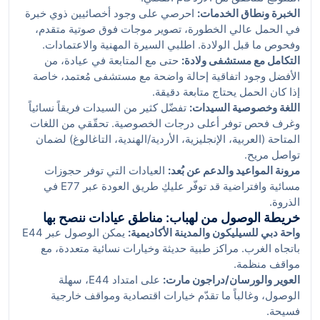
الخبرة ونطاق الخدمات:
احرصي على وجود أخصائيين ذوي خبرة
في الحمل عالي الخطورة، تصوير موجات فوق صوتية متقدم،
وفحوص ما قبل الولادة. اطلبي السيرة المهنية والاعتمادات.
التكامل مع مستشفى ولادة:
حتى مع المتابعة في عيادة، من
الأفضل وجود اتفاقية إحالة واضحة مع مستشفى مُعتمد، خاصة
إذا كان الحمل يحتاج متابعة دقيقة.
اللغة وخصوصية السيدات:
تفضّل كثير من السيدات فريقاً نسائياً
وغرف فحص توفر أعلى درجات الخصوصية. تحقّقي من اللغات
المتاحة (العربية، الإنجليزية، الأردية/الهندية، التاغالوغ) لضمان
تواصل مريح.
مرونة المواعيد والدعم عن بُعد:
العيادات التي توفر حجوزات
مسائية وافتراضية قد توفّر عليكِ طريق العودة عبر E77 في
الذروة.
خريطة الوصول من لهباب: مناطق عيادات ننصح بها
واحة دبي للسيليكون والمدينة الأكاديمية:
يمكن الوصول عبر E44
باتجاه الغرب. مراكز طبية حديثة وخيارات نسائية متعددة، مع
مواقف منظمة.
العوير والورسان/دراجون مارت:
على امتداد E44، سهلة
الوصول، وغالباً ما تقدّم خيارات اقتصادية ومواقف خارجية
فسيحة.