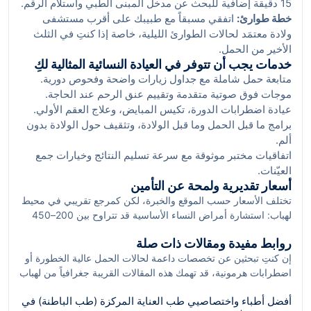
15 دقيقة إضافية للبحث عن مدخل المبنى الطبي واستلام الرقم.
خطة طوارئ:
اتفقي مسبقاً مع طبيبك على أقرب مستشفى
ولادة معتمَد لحالات الطوارئ الليلية، خاصة إذا كنتِ في الثلث
الأخير من الحمل.
خدمات يجب أن تتوفر في العيادة النسائية المثالية لكِ
متابعة حمل شاملة مع جداول زيارات واضحة وفحوص دورية.
موجات فوق صوتية متقدمة وتقييم عنق الرحم عند الحاجة.
عيادة اضطرابات الدورة، تكيس المبايض، وعلاج العقم الأولي.
برامج ما قبل الحمل وما قبل الولادة، وتثقيف حول الولادة بدون
ألم.
اتفاقيات مختبر موثوقة مع سرعة تسليم النتائج وخيارات جمع
العيّنات.
أسعار تقديرية ولمحة عن التأمين
تختلف الأسعار حسب الموقع والخبرة، لكن كمرجع تقريبي في محيط
لهباب: استشارة أمراض النساء الأساسية قد تتراوح بين 200–450
درهماً، وفحوص الموجات فوق الصوتية بين 250–600 درهماً بحسب
روابط مفيدة ومقالات ذات صلة
التقنية. تغطيات التأمين تتفاوت؛ لذلك يُستحسن التأكد من الشبكة
إن كنتِ تبحثين عن تخصصات داعمة لحالات الحمل عالية الخطورة أو
المعتمدة قبل الزيارة، والاستفادة من عروض sehaSave والكاش باك
اضطرابات هرمونية، قد تهمك هذه المقالات القريبة جغرافياً من لهباب
لخفض التكلفة الإجمالية.
(منطقة مرقب):
أفضل أطباء واختصاصيي طب العناية المركزة (طب الباطنة) في