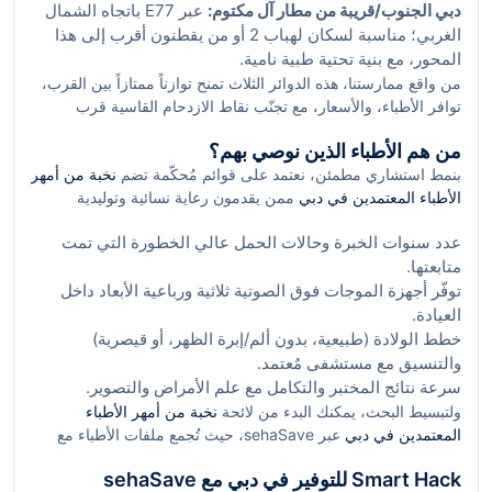
دبي الجنوب/قريبة من مطار آل مكتوم:
عبر E77 باتجاه الشمال
الغربي؛ مناسبة لسكان لهباب 2 أو من يقطنون أقرب إلى هذا
المحور، مع بنية تحتية طبية نامية.
من واقع ممارستنا، هذه الدوائر الثلاث تمنح توازناً ممتازاً بين القرب،
توافر الأطباء، والأسعار، مع تجنّب نقاط الازدحام القاسية قرب
المراكز الحضرية.
من هم الأطباء الذين نوصي بهم؟
بنمط استشاري مطمئن، نعتمد على قوائم مُحكّمة تضم
نخبة من أمهر
الأطباء المعتمدين في دبي
ممن يقدمون رعاية نسائية وتوليدية
شاملة. عند المقارنة، راعي المؤشرات التالية:
عدد سنوات الخبرة وحالات الحمل عالي الخطورة التي تمت
متابعتها.
توفّر أجهزة الموجات فوق الصوتية ثلاثية ورباعية الأبعاد داخل
العيادة.
خطط الولادة (طبيعية، بدون ألم/إبرة الظهر، أو قيصرية)
والتنسيق مع مستشفى مُعتمد.
سرعة نتائج المختبر والتكامل مع علم الأمراض والتصوير.
ولتبسيط البحث، يمكنك البدء من لائحة
نخبة من أمهر الأطباء
المعتمدين في دبي
عبر sehaSave، حيث تُجمع ملفات الأطباء مع
تقييمات وتجارب حقيقية لتسهيل قرارك.
Smart Hack للتوفير في دبي مع sehaSave