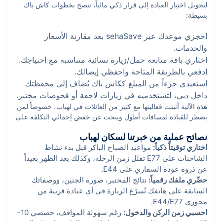
لتحويل اختيار العيادة إلى قرار ذكي مالياً، ننصح بخطوات كاش باك
بسيطة:
احجزي موعدك عبر sehaSave بعد مقارنة الأسعار
والخدمات.
اختاري باقة متابعة حمل/زيارة نسائية متناسبة مع احتياجك.
ادفعي بالطريقة المتاحة واحفظي إيصالك.
استعيدي جزءاً من المبلغ ككاش باك يُضاف إلى محفظتك
داخل دبي، لتستخدميه في زيارات لاحقة أو فحوصات مختبر.
هذه الآلية أثبتت فعاليتها مع كثير من العائلات في لهباب، خصوصاً لمن
يضطر للقيادة لمسافات أطول ويبحث عن خفض إجمالي التكلفة على
المدى المتوسط.
نصائح عملية من خبرتنا لسكان لهباب
اختاري توقيتاً ذكياً:
مواعيد الصباح الباكر قبل بدء نشاط
الشاحنات على E77 تقلل زمن الرحلة، وكذلك بعد الظهر بعيداً
عن ذروة عودة السفاري على E44.
حضّري ملفك رقمياً:
نتائج المختبر، صورة الجنين، ووصفاتك
السابقة على هاتفك تُسرّع الزيارة في أي عيادة قريبة من
محوري E44/E77.
احسبي زمن الركن والدخول:
رغم سهولة المواقف، خصصي 10–