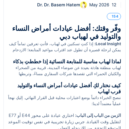
Dr. Dr. Basem Hatem
12 May 2026
154
وفّر وقتك: أفضل عيادات أمراض النساء
والتوليد في لهباب دبي
Local Insight:
إذا كنتِ تسكنين في لهباب، فأنتِ تعرفين تماماً كيف
يمكن لرحلة قصيرة أن تطول عند اقتراب مواعيد المتابعة؛ الازدحام
على طريق جبل علي–لهباب E77 مع قوافل الشاحنات وقت الذروة،
لماذا لهباب مناسبة للمتابعة النسائية إذا خططتِ بذكاء
أو تباطؤ الحركة على طريق دبي–حتا E44 قرب مناطق التخييم
لهباب منطقة هادئة بعيدة عن ضوضاء المدينة، قريبة من الصحراء
والسفاري عند الكثبان الحمراء الشهيرة في لهباب، كلها تفاصيل يومية
والكثبان الحمراء التي تقصدها شركات السفاري مساءً، وتربطها
نراعيها عندما نوصي بعيادة نسائية قريبة وموثوقة. من واقع خبرتنا
محاور رئيسية مثل E44 (طريق دبي–حتا) وE77 (جبل علي–لهباب).
الاستشارية، اختيار الموقع الذكي يعني وصولاً أسرع، مواقف سهلة،
كيف نختار لكِ أفضل عيادات أمراض النساء والتوليد
ورغم أن المنطقة لا تضم عدداً كبيراً من العيادات داخلها، إلا أن
وراحة أكبر أثناء الحمل أو المتابعة الدورية.
قرب لهباب
الوصول إلى عيادات نسائية متخصصة في محيط 20–35 دقيقة ممكن
ننصح الخبراء دائماً بوضع اعتبارات محلية قبل القرار النهائي. إليكِ نهجاً
جداً عبر هذين الطريقين نحو واحة دبي للسيليكون، العوير، الورسان،
عملياً معتمداً لدينا:
المدينة الأكاديمية، ودبي الجنوب. الميزة العملية لسكان لهباب: مواقف
السيارات في هذه الوجهات عادة متاحة وبسعة جيدة أمام العيادات أو
الزمن من الباب إلى الباب:
اختاري عيادة على محور E44 أو E77
داخل مبانٍ طبية حديثة، فيما المترو ليس خياراً مباشراً هنا، وأقرب
لتقليل وقت القيادة. جربي زيارة تجريبية في نفس توقيت الموعد
المحطات على مسار 2020 في «إكسبو سيتي دبي» تتطلب سيارة أو
المتوقع للتحقق من الازدحام الفعلي.
مواصلة خاصة.