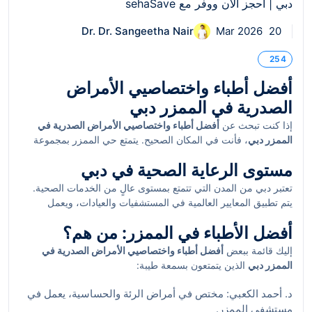
Dr. Dr. Sangeetha Nair
20 Mar 2026
254
أفضل أطباء واختصاصيي الأمراض
الصدرية في الممزر دبي
إذا كنت تبحث عن
أفضل أطباء واختصاصيي الأمراض الصدرية في
الممزر دبي
، فأنت في المكان الصحيح. يتمتع حي الممزر بمجموعة
من أبرز الأطباء الذين يختصون في تشخيص وعلاج الأمراض الصدرية،
مستوى الرعاية الصحية في دبي
مما يجعله وجهة مثالية لمن يحتاجون إلى رعاية صحية ممتازة في هذا
المجال.
تعتبر دبي من المدن التي تتمتع بمستوى عالٍ من الخدمات الصحية.
يتم تطبيق المعايير العالمية في المستشفيات والعيادات، ويعمل
الأطباء بأحدث الأدوات والتقنيات. يعتبر حي الممزر جزءاً من هذا
أفضل الأطباء في الممزر: من هم؟
النظام الصحي المتطور، حيث يقدم خدمات طبية متميزة!
إليك قائمة ببعض
أفضل أطباء واختصاصيي الأمراض الصدرية في
الممزر دبي
الذين يتمتعون بسمعة طيبة:
د. أحمد الكعبي: مختص في أمراض الرئة والحساسية، يعمل في
مستشفى الممزر.