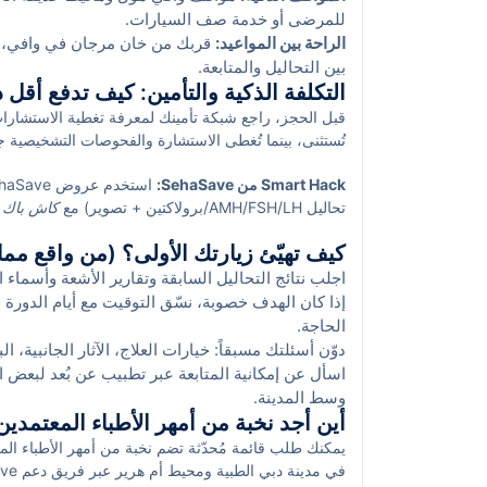
للمرضى أو خدمة صف السيارات.
الراحة بين المواعيد:
قربك من خان مرجان في وافي، حد
بين التحاليل والمتابعة.
التكلفة الذكية والتأمين: كيف تدفع أقل 
قبل الحجز، راجع شبكة تأمينك لمعرفة تغطية الاستشارات
تُستثنى، بينما تُغطى الاستشارة والفحوصات التشخيصية جزئ
Smart Hack من SehaSave:
تحاليل AMH/FSH/LH/برولاكتين + تصوير) مع
كاش باك
ق
أم هرير. من واقع خبرتنا، دمج الفحوصات في زيارة واحدة
كيف تهيّئ زيارتك الأولى؟ (من واقع مم
اجلب نتائج التحاليل السابقة وتقارير الأشعة وأسماء ال
إذا كان الهدف خصوبة، نسّق التوقيت مع أيام الدورة 
الحاجة.
دوّن أسئلتك مسبقاً: خيارات العلاج، الآثار الجانبية، ا
اسأل عن إمكانية المتابعة عبر تطبيب عن بُعد لبعض ا
وسط المدينة.
أين أجد نخبة من أمهر الأطباء المعتمدي
يمكنك طلب قائمة مُحدّثة تضم نخبة من أمهر الأطباء ا