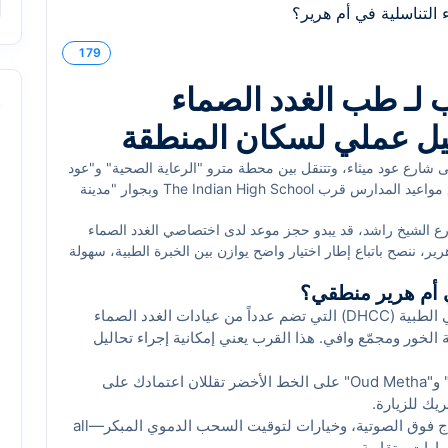
179
 لـ طب الغدد الصماء
s
ليل عملي لسكان المنطقة
ى شارع عود ميثاء، وتتنقل بين محطة مترو "الرعاية الصحية" و"عود
ميثاء"، فأنت تعرف تماماً كيف تزداد الكثافة المرورية مع مواعيد المدارس قرب The Indian High School وبجوار "مدينة
ة الخور. في أم هرير 1 و2، مواقف السيارات أسهل ظهراً وبعد السادسة مساءً، بينما تبقى مواقف حديقة
رع الشيخ راشد، قد يبدو حجز موعد لدى اختصاصي الغدد الصماء
لمحلي يحدد كيف ومتى تختار عيادتك ويساعدك فعلياً على ضبط مواعيد
ر، ننصح باتباع إطار اختيار واضح يوازن بين الخبرة الطبية، سهولة
متابعة اضطرابات الهرمونات أو برامج الخصوبة.
ي أم هرير منطقي؟
أم هرير تحتضن مدينة دبي الطبية (DHCC) التي تضم عدداً من عيادات الغدد الصماء
لخور ومجمّع وافي. هذا القرب يعني إمكانية إجراء تحاليل
محطتا "Dubai Healthcare City" و"Oud Metha" على الخط الأخضر تقللان اعتمادك على
يك للزيارة.
وجود مختبرات معتمدة، تصوير بالأمواج فوق الصوتية، وخيارات لتوقيت السحب الدموي المبكر—all
ارات متقاربة.