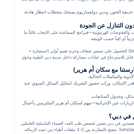
يقة الخور، ودبي دولفيناريوم يمنحك محطات انتظار هادئة
دون التنازل عن الجودة
 والفحوصات الهرمونية—فبرامج المساعدة على الإنجاب غالباً ما
ياً أو كلياً حسب الوثيقة.
استخدم عروض SehaSave للحصول على تسعير شفاف وحزم تقييم أولي (استشارة +
ابل للاسترجاع في عيادات مشاركة داخل مدينة دبي الطبية وحول
 مع خصم وكاش باك يقلل كلفة البداية ويُسرّع القرار العلاجي.
ارستنا مع سكان أم هرير)
أدوية والمكملات الحالية.
قدر الإمكان، ورتّب حضور الشريك لتحليل السائل المنوي عند
لبدائل، وجدول المتابعات.
لزيارات غير الإجرائية—مهم لسكان أم هرير الملتزمين بأعمال
ن في دبي؟
لمعتمدين في دبي ضمن تخصص طب الغدد الصماء التناسلية العاملين
في مدينة دبي الطبية ومحيط أم هرير عبر فريق دعم SehaSave. ننصح بالمقارنة بين 2–3 ملفات أطباء من حيث الزمالة،