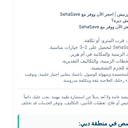
اذ قرارك النهائي.
| احجز الآن ووفر مع SehaSave
يش ديرة؟
ووفر مع SehaSave
، قرب المترو، أو تكلفة.
الزمنية والمكانية في أم هرير.
 الزمنية، والتكاليف التقديرية.
 للحزم التشخيصية.
 المتخصصة وسهولة الوصول. باعتماد معايير اختيار علمية، وتوقيت
ة عامة ولا تُعد بديلاً عن استشارة طبية مهنية. يجب عليك دائماً
 أو علاج. تغطيات التأمين، التكاليف، وتوفر الخدمات قد تختلف
صص في منطقة دبي: