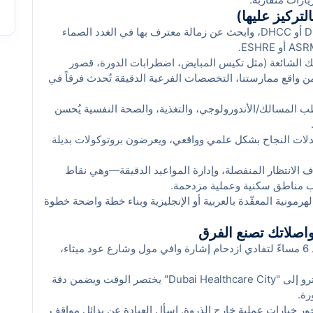
لتركيز عليها)
تأكد من ترخيص الطبيب لدى DHA أو DHCC، وابحث عن زمالة معترف بها في الغدد الصماء
ك الشائعة (مثل تكيس المبايض، اضطرابات الدورة، قصور
من واقع ممارستنا، التخصصات الفرعية الدقيقة تُحدث فرقاً في
 المسالك/الأندورولوجي، والتغذية، والصحة النفسية يُحسن
دلات النجاح بشكل علمي وواقعي، ويعرضون بروتوكولات بديلة
 الانتظار المنفصلة، وإدارة المواعيد الدقيقة—وهي نقاط
ب مناطق سكنية وعملية مزدحمة.
مونية المعقّدة بالعربية أو الإنجليزية وبناء خطة واضحة خطوة
واصلاتك تصنع الفرق
جرّب مواعيد ما قبل 8:30 صباحاً أو بعد 6 مساءً لتفادي ازدحام إشارة وافي مول وشارع عود ميثاء،
إن كانت زيارتك للفحوصات السريعة، المترو إلى "Dubai Healthcare City" يختصر الوقت ويضمن دقة
 خيارات عملية خارج الذروة. اسأل العيادة عن بدائل مواقف