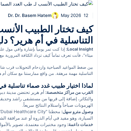
Dr. Dr. Basem Hatem
12 May 2026
كيف تختار الطبيب الأنسب
التناسلية في أم هرير؟ د
Local Insight:
إذا كنت تمر يومياً بإشارة وافي مول عل
دبي الطبية" وحديق
بين ضغط المواعيد الصباحية وازدحام التحويلات قرب شا
الخور المدفوعة خياراً عملياً صباح السبت. هذا النبض ا
التناسلية مهمة مرهقة. من واقع ممارستنا مع سكان أم هري
متابعة الهرمونات والفحوصات الحساسة للوقت.
الوصول، والخصوصية—خصوصاً إذا كانت زياراتك ستتكرر ل
لماذا اختيار طبيب غدد صماء تناسلية ف
القرب من مراكز متخصصة:
والتكاثر، إضافة إلى قربها من مستشفى راشد وحديقة ا
الهرمونات صباحاً واستلام النتائج سريعاً.
وصول مترو سهل:
السيارة، وهو مفيد في أيام الذروة أو عند مرافقة الشر
خدمات داعمة:
في محيط واحد—يسهّل متابعة الحالات التي تتطلب زي