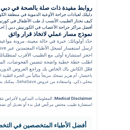
سنوات الخبرة، التوفر الزمني، وتقييمات المرضى قبل اتخ
روابط مفيدة ذات صلة بالصحة في دبي
دليلك لعيادات جراحة الأوعية الدموية في منطقة الكورنيش 
كيف تختار الطبيب الأنسب لـ طب الأطفال في كورن
أفضل مراكز جراحة الأعصاب في الكورنيش دبي | احجز الآن 
نموذج مسار عملي لاتخاذ قرار واثق
حدّد أولوياتك: خبرة في حالة معينة، مرونة مواعيد
ارسل استفسار لسجل الأطباء المعتمدين عبر SehaSave لتحصل على 2–3 خيارات مناسبة.
احجز استشارة أولى مع الطبيب الأقرب لمتطلباتك 
اطلب خطة خطية واضحة تتضمن الفحوصات، المحطات
فعّل الكاش باك الخاص بك وراجع العروض الدورية
باختصار، أم هرير تمنحك مزيجاً مثالياً من الخبرة الطبية
محلي ذكي، واستفادة من عروض SehaSave، يمكنك بدء رحلتك العلاجية بثقة وبتكلفة مدروسة.
Medical Disclaimer:
المعلومات المذكورة لأغراض تثقيفي
استشارة طبيب مختص مرخَّص قبل بدء أو تعديل أي تشخيص
حسب المزود والسياسات المحلية.
أفضل الأطباء المتخصصين في التخ