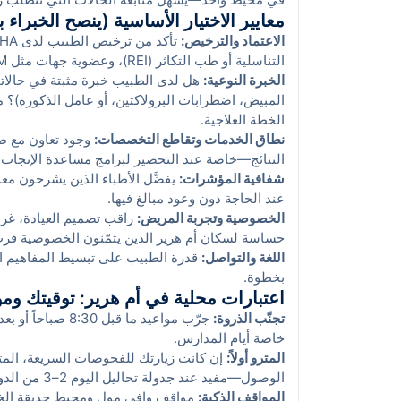
معايير الاختيار الأساسية (ينصح الخبراء با
الاعتماد والترخيص:
التناسلية أو طب التكاثر (REI)، وعضوية جهات مثل ASRM أو ESHRE.
الخبرة النوعية:
هل لدى الطبيب خبرة مثبتة في حالات
المبيض، اضطرابات البرولاكتين، أو عامل الذكورة)؟ 
الخطة العلاجية.
نطاق الخدمات وتقاطع التخصصات:
وجود تعاون مع طب
النتائج—خاصة عند التحضير لبرامج مساعدة الإنجاب.
شفافية المؤشرات:
يفضَّل الأطباء الذين يشرحون مع
عند الحاجة دون وعود مبالغ فيها.
الخصوصية وتجربة المريض:
راقب تصميم العيادة، غرف
حساسة لسكان أم هرير الذين يثمّنون الخصوصية قر
اللغة والتواصل:
قدرة الطبيب على تبسيط المفاهيم الهر
بخطوة.
اعتبارات محلية في أم هرير: توقيتك وم
تجنّب الذروة:
خاصة أيام المدارس.
المترو أولاً:
الوصول—مفيد عند جدولة تحاليل اليوم 2–3 من الدورة.
المواقف الذكية:
مواقف وافي مول ومحيط حديقة الخور