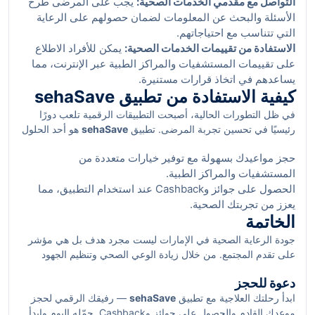
التواصل مع مقدمي الخدمات الصحية:
يجب على المرضى طرح
الأسئلة والبحث عن المعلومات لضمان حصولهم على الرعاية
التي تتناسب مع احتياجاتهم.
الاستفادة من تقييمات الخدمات الصحية:
يمكن للأفراد الاطلاع
على تقييمات المستشفيات والمراكز الطبية عبر الإنترنت، مما
يساعدهم في اتخاذ قرارات مستنيرة.
كيفية الاستفادة من تطبيق sehaSave
في ظل التطورات الحالية، أصبحت التطبيقات الرقمية تلعب دورًا
رئيسيًا في تحسين تجربة المرضى. تطبيق
sehaSave
هو أحد الحلول
الرائدة في هذا المجال. يمكنك من:
حجز مواعيدك بسهولة مع توفير خيارات متعددة من
المستشفيات والمراكز الطبية.
الحصول على جوائز وCashback عند استخدام التطبيق، مما
يعزز من تجربتك الصحية.
الخاتمة
جودة الرعاية الصحية في الإمارات ليست مجرد هدف بل هي مؤشر
على تقدم المجتمع. من خلال زيادة الوعي الصحي وتنظيم الجهود
المشتركة بين الحكومة والمواطنين، يمكن تحقيق نتائح إيجابية على
دعوة للحجز
المستوى الصحي. مع التطبيقات الحديثة مثل sehaSave، لم يعد
ابدأ رحلتك العلاجية مع تطبيق
sehaSave
— رفيقك الرقمي لحجز
الحصول على الخدمات الصحية أمرًا صعبًا، بل يمكنك الآن زيارة
موعدك القادم والحصول على جوائز وCashback. حمّله اليوم وابدأ
الطبيب وتحقيق صحتك المثلى بخطوات بسيطة.