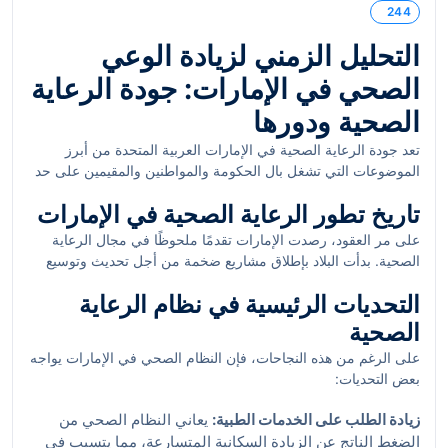
244
التحليل الزمني لزيادة الوعي
الصحي في الإمارات: جودة الرعاية
الصحية ودورها
تعد جودة الرعاية الصحية في الإمارات العربية المتحدة من أبرز
الموضوعات التي تشغل بال الحكومة والمواطنين والمقيمين على حد
سواء. تشهد الإمارات تطويرًا مستمرًا في هذا القطاع الحيوي، حيث
تاريخ تطور الرعاية الصحية في الإمارات
يُعتبر توفير خدمات صحية عالية الجودة أحد الركائز الأساسية لتحقيق
رفاهية المجتمع. ولذلك، سنقوم في هذا المقال بتحليل كيفية زيادة
على مر العقود، رصدت الإمارات تقدمًا ملحوظًا في مجال الرعاية
الوعي الصحي ودور جودة الرعاية الصحية في تحقيق ذلك.
الصحية. بدأت البلاد بإطلاق مشاريع ضخمة من أجل تحديث وتوسيع
النظام الصحي، بدءًا من عام 1971، عندما تم تأسيس وزارة الصحة.
التحديات الرئيسية في نظام الرعاية
ومع تطور الزمن، تم التركيز على تحسين جودة الرعاية الصحية ورفع
مستوى الوعي الصحي بين المواطنين والمقيمين.
الصحية
على الرغم من هذه النجاحات، فإن النظام الصحي في الإمارات يواجه
بعض التحديات:
زيادة الطلب على الخدمات الطبية:
يعاني النظام الصحي من
الضغط الناتج عن الزيادة السكانية المتسارعة، مما يتسبب في