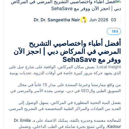
Dr. Dr. Sangeetha Nair
03 Jun 2026
185
أفضل أطباء واختصاصيي التشريح
المرضي في المركاض دبي | احجز الآن
ووفر مع SehaSave
Local Insight: يعيش سكان المركاض، الواقعة على شارع جبل علي
الذي يشهد حركة مرور كبيرة خاصة في أوقات الذروة، تحديات يومية
عند البحث عن خدمات طبية متخصصة تلبي احتياجاتهم بدقة
من واقع ممارستنا وخبرتنا الممتدة على مدار 15 عاماً في مجال
وخصوصية. تشتهر المركاض بموقعها الاستراتيجي بالقرب من مركز
التسويق الطبي والSEO في دبي، نوصي بشدة الأسر والمرضى في
دبي للسلع المتعددة (DMC) وزيادة المشاريع السكنية والتجارية، ما
المركاض بالبحث عن أطباء واختصاصيي تشريح مرضي معتمدين
يجعلها منطقة ناشطة ومهمة للاستشارات الطبية خاصة في تخصصات
بفضل البنية التحتية المتطورة في المركاض، يسهل الوصول إلى
وموثوقين لضمان تشخيص دقيق وفعال. التشريح المرضي، الذي يعنى
دقيقة مثل التشريح المرضي.
العديد من العيادات والمراكز الطبية المتخصصة في التشريح المرضي.
بدراسة وتحليل العينات والمسوحات النسيجية لتحديد طبيعة الأمراض،
على وجه الخصوص، يُعتبر القرب من شارع جبل علي وطريق الشيخ
هو حجر الزاوية في مختلف العلاجات الطبية الحديثة ويطلب دقة
للمعالجة معتمدة وجديرة بالثقة، يمكنك الاعتماد على
د. Dr. Emilia
محمد بن زايد أحد العوامل المساعدة على سهولة التنقل، كما توفر
متناهية ومهارات متقدمة.
Kadour
، والتي تتمتع بخبرة شاملة في الطب الداخلي، وتشمل
المنطقة مواقف سيارات رخيصة نسبياً مقارنة بأحياء دبي الأخرى، مما