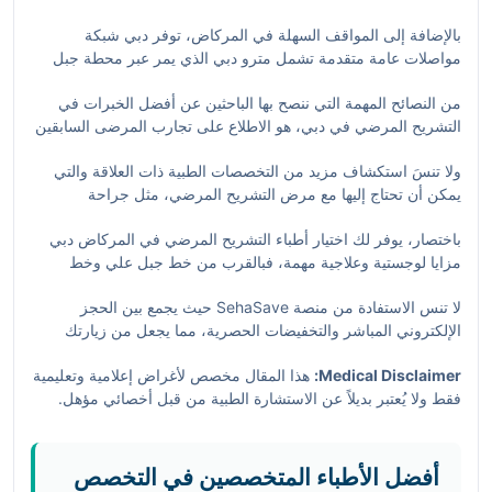
خدماتها التشريح المرضي والتشخيص الدقيق للأمراض. حجز موعد
يقلل من عبء البحث عن الأماكن المناسبة لانتظار السيارات.
بالإضافة إلى المواقف السهلة في المركاض، توفر دبي شبكة
معها عبر منصة SehaSave يوفر لك إمكانية الاستفادة من
مواصلات عامة متقدمة تشمل مترو دبي الذي يمر عبر محطة جبل
الخصومات الفورية واسترجاع جزء من التكلفة عبر برنامج الكاش باك
علي القريبة، كما تخدم المنطقة عدة خطوط حافلات عالية التردد، ما
الذكي، وهو بالفعل Smart Hack للاستثمار الصحي الأمثل في دبي.
من النصائح المهمة التي ننصح بها الباحثين عن أفضل الخبرات في
يسهل زيارة المستشفيات والعيادات في أي وقت دون الحاجة للقلق
التشريح المرضي في دبي، هو الاطلاع على تجارب المرضى السابقين
بشأن الزحام أو مواقف السيارات. هذه الميزة تجعل المركاض موقعاً
والتأكد من أن الطبيب المختار يعتمد أحدث التقنيات في التشخيص.
مثالياً للمرضى الذين يبحثون عن خدمات تشريح مرضي محترفة
ولا تنسَ استكشاف مزيد من التخصصات الطبية ذات العلاقة والتي
ومن خلال
رابط د. Emilia Kadour
، يمكن للمرضى حجز مواعيد
وسريعة.
يمكن أن تحتاج إليها مع مرض التشريح المرضي، مثل جراحة
إلكترونية بسهولة مع متابعة حالة الكشف والتوصيات الطبية.
الأعصاب في مناطق قريبة كـ
جزر جميرا 2
، أو جراحة القلب والصدر
باختصار، يوفر لك اختيار أطباء التشريح المرضي في المركاض دبي
في جميرا، حيث يمكنك الاطلاع على أفضل الأطباء من خلال
هذا
مزايا لوجستية وعلاجية مهمة، فبالقرب من خط جبل علي وخط
الدليل
. وإن كنت مهتماً بأمراض العين، فإن دليل طب القرنية في
الشيخ محمد بن زايد، ومع امكانية استخدام المترو والحافلات، فضلاً
المركز التجاري 1
متاح هنا
لتكون على دراية كاملة بالخدمات الطبية
لا تنس الاستفادة من منصة SehaSave حيث يجمع بين الحجز
عن مواقف السيارات المتوفرة، يمكنك الحصول بسهولة على خدمات
المتكاملة في دبي.
الإلكتروني المباشر والتخفيضات الحصرية، مما يجعل من زيارتك
عالية الجودة مع توفير مالي ذكي عبر SehaSave.
الطبية تجربة سهلة ومجزية في آن واحد.
Medical Disclaimer:
هذا المقال مخصص لأغراض إعلامية وتعليمية
فقط ولا يُعتبر بديلاً عن الاستشارة الطبية من قبل أخصائي مؤهل.
يُرجى دائماً استشارة الطبيب المختص قبل اتخاذ أي قرارات تتعلق
بصحتك.
أفضل الأطباء المتخصصين في التخصص