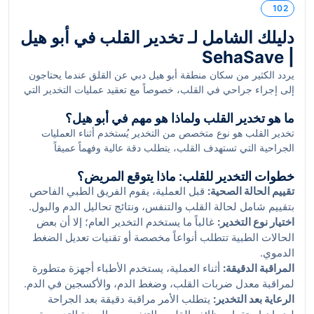
102
دليلك الشامل لـ تخدير القلب في أبو هيل
| SehaSave
يردد الكثير من سكان منطقة أبو هيل دبي عن القلق عندما يحتاجون
إلى إجراء جراحي في القلب، خصوصاً مع تعقيد عمليات التخدير التي
تُجرى في مثل هذه الحالات. ماذا لو واجهت فجأة حاجة إلى تدخل
ما هو تخدير القلب ولماذا هو مهم في أبو هيل؟
طبي دقيق بعد دوام العمل أو خلال عطلة نهاية الأسبوع؟ وأين تجد
تخدير القلب هو نوع متخصص من التخدير يُستخدم أثناء العمليات
الطبيب الذي تثق به وسط المئات من الخيارات؟ المسألة تزداد تعقيداً
الجراحية التي تستهدف القلب، يتطلب دقة عالية وفهماً عميقاً
عند التفكير في العوامل الجغرافية والتوقيت، لاسيما مع قرب أبو هيل
فسيولوجياً لوظائف القلب والدورة الدموية. الوضع في أبو هيل يتطلب
من المستشفى الكندي التخصصي حيث تزداد إحالات المرضى لإجراء
خطوات التخدير للقلب: ماذا يتوقع المريض؟
خبرة متميزة نظراً لتنوع المرضى وحالاتهم الصحية. ونخبة من أمهر
تخدير القلب.
تقييم الحالة الصحية:
قبل العملية، يقوم الفريق الطبي الفاحص
الأطباء المعتمدين في دبي مثل د. محمد العبدلي ود. سارة الشامسي
بتقييم شامل لحالة القلب والتنفس، ونتائج تحاليل الدم والبول.
يشددون على أهمية تخطيط التخدير بدقة لضمان استقرار حالة
اختيار نوع التخدير:
المريض أثناء جراحته.
غالباً ما يستخدم التخدير العام؛ إلا أن بعض
الحالات الطبية تتطلب أنواعاً مخصصة أو تقنيات تعديل الضغط
الدموي.
المراقبة الدقيقة:
أثناء العملية، يستخدم الأطباء أجهزة متطورة
لمراقبة معدل ضربات القلب، وضغط الدم، والأكسجين في الدم.
الرعاية بعد التخدير:
يتطلب الأمر مراقبة دقيقة بعد الجراحة