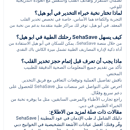
لضمان استقرار وظائف القلب والتنفس مع العودة التدريجية
للوعي.
لماذا تختار نخبة خبراء التخدير في أبو هيل؟
التجربة والكفاءة هما الأساس، خاصة في تخصص تخدير القلب
المعقد. في أبو هيل، توفر لك مراكز طبية متقدمة بدعم من نخبة من
أمهر الأطباء المعتمدين في دبي، quienes تميزوا في إدارة حالات
كيف يسهل SehaSave رحلتك الطبية في ابو هيل؟
التخدير الحرجة، مما يضمن أعلى معايير السلامة والجودة.
من خلال منصة SehaSave، يمكن للسكان في أبو هيل الاستفادة من
أداة ذكية لإدارة المصاريف الطبية تشمل ميزة الكاش باك النقدي
الفوري الذي يُسترد خلال 48 ساعة. هذه الخدمة لا تساعد فقط في
ماذا يجب أن تعرف قبل إتمام حجز تخدير القلب؟
تخفيض الأعباء المالية المرتبطة بعمليات تخدير القلب، بل تضمن لك
تأكد من تقديم جميع المعلومات الصحية الدقيقة للطبيب
أيضاً سهولة الوصول إلى أفضل الأطباء والمستشفيات في دبي بدون
المختص.
عناء البحث الطويل أو القلق من التكاليف المفاجئة.
ناقش تفاصيل العملية وتوقعات التعافي مع فريق التخدير.
احرص على التواصل عبر منصات مثل SehaSave للحصول على
دعم سريع وفعّال.
راجع تجارب الأطباء والمرضى السابقين، مثل ما يوفره نخبة من
الخبراء الطبيين في دبي.
مقالات ذات صلة لمزيد من الاطلاع:
دليلك الشامل لـ طب الإدمان في عود المطينة | SehaSave
وفّر وقتك: أفضل عيادات الأشعة التشخيصية في الخوانيج دبي