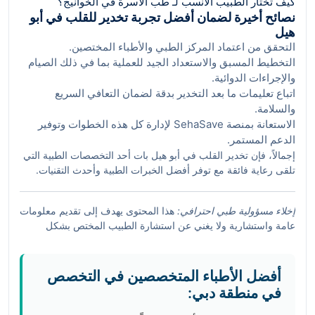
كيف تختار الطبيب الأنسب لـ طب الأسرة في الخوانيج؟
نصائح أخيرة لضمان أفضل تجربة تخدير للقلب في أبو
هيل
التحقق من اعتماد المركز الطبي والأطباء المختصين.
التخطيط المسبق والاستعداد الجيد للعملية بما في ذلك الصيام
والإجراءات الدوائية.
اتباع تعليمات ما بعد التخدير بدقة لضمان التعافي السريع
والسلامة.
الاستعانة بمنصة SehaSave لإدارة كل هذه الخطوات وتوفير
الدعم المستمر.
إجمالاً، فإن تخدير القلب في أبو هيل بات أحد التخصصات الطبية التي
تلقى رعاية فائقة مع توفر أفضل الخبرات الطبية وأحدث التقنيات.
بوجود منصة ذكية مثل SehaSave ونخبة من الأطباء المعتمدين،
يمكن لسكان أبو هيل دبي الشعور بالاطمئنان عند الحاجة لأي تدخل
إخلاء مسؤولية طبي احترافي:
هذا المحتوى يهدف إلى تقديم معلومات
قلبي جراحي.
عامة واستشارية ولا يغني عن استشارة الطبيب المختص بشكل
مباشر. نوصي دائماً بمراجعة الطبيب أو مركز الرعاية الصحية المعتمد
للحصول على التشخيص الدقيق والعلاج المناسب وفقا لحالة كل فرد.
أفضل الأطباء المتخصصين في التخصص
في منطقة دبي: