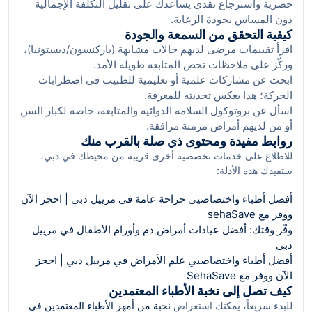
حصرية واسترجاع نقدي يساعدك على تقليل التكلفة الإجمالية
دون المساس بجودة الرعاية.
كيفية التحقق من السمعة والجودة
اقرأ تقييمات مرضى لديهم حالات مشابهة (باركنسون/ديستونيا)،
وركّز على ملاحظات تخص المتابعة طويلة الأمد.
ابحث عن مشاركات علمية أو تعليمية للطبيب في اضطرابات
الحركة؛ هذا يعكس تحديثه للمعرفة.
اسأل عن بروتوكول السلامة الدوائية والمتابعة، خاصة لكبار السن
أو من لديهم أمراض مزمنة مرافقة.
روابط مفيدة ومحتوى ذي صلة بالقرب منك
للاطلاع على خدمات تخصصية أخرى قريبة من محيطك في دبي،
ستفيدك هذه الأدلة:
أفضل أطباء واختصاصيي جراحة عامة في مرييل دبي | احجز الآن
ووفر مع sehaSave
وفّر وقتك: أفضل عيادات أمراض دم وأورام الأطفال في مرييل
دبي
أفضل أطباء واختصاصيي علم الأمراض في مرييل دبي | احجز
الآن ووفر مع SehaSave
كيف تصل إلى نخبة الأطباء المعتمدين
للبدء سريعاً، يمكنك استعراض
نخبة من أمهر الأطباء المعتمدين في