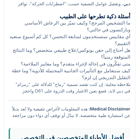
دبي
، وتفعيل عوامل التصفية حسب: "اضطرابات الحركة"، توافر
المواعيد الصباحية، القرب من D61/E611، وخيارات المتابعة عن بُعد.
أسئلة ذكية تطرحها على الطبيب
من واقع خبرتنا، الدمج بين الخبرة السريرية الموثّقة والملاءمة
ما التشخيص المرجح؟ وكيف تميّز بين الرعاش الأساسي
اللوجستية لسكان رماح/رمرام يحقق أفضل نتائج واستمرارية علاجية
وباركنسون في حالتي؟
مريحة.
أي مقاييس ستستخدمون لمتابعة التحسن؟ كل كم أسبوع سنعيد
التقييم؟
هل أحتاج إلى حقن بوتوكس/علاج طبيعي متخصص؟ وما النتائج
المتوقعة زمنياً؟
متى تفكّرون في إحالة لإجراء متقدم؟ وما معايير الملاءمة؟
كيف سنتعامل مع التأثيرات الجانبية المحتملة للأدوية؟ وما خطة
التقليل التدريجي إن لزم؟
ملاحظة محلية:
إن كنت تقصد تسمية "رماح" للدلالة على "رمرام"
في دبي لاند، فضع بعين الاعتبار وقت الذروة على D61 واحجز
مواعيدك تبعاً لذلك. وإن كنت تقصد حياً آخر بالاسم نفسه، فطبّق
نفس معايير الاختيار مع مراعاة محاور الحركة الأقرب إليك.
Medical Disclaimer:
هذه المعلومات لأغراض تثقيفية ولا تُعد بديلاً
عن استشارة طبية متخصصة. لا تبدّل أو توقف أي دواء دون مراجعة
طبيبك. في حالات الطوارئ أو تفاقم مفاجئ للأعراض اتصل بالخدمات
الإسعافية المحلية على الفور.
أفضل الأطباء المتخصصين في التخصص