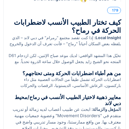
179
كيف تختار الطبيب الأنسب لاضطرابات
الحركة في رماح؟
Local Insight:
إذا كنت تقصد مجتمع "رمرام" في دبي لاند – الذي
يلفظه بعض السكان أحياناً "رماح" – فأنت تعرف أن الدخول والخروج
يتم غالباً عبر شارع حصة D61 وشارع الإمارات E611، وأن المواقف
تخيّل هذا المشهد الواقعي: لديك موعد صباح الإثنين، لكن ازدحام D61
داخل المجمع السكني وفيرة، بينما لا توجد محطة مترو داخل الحي،
المتجه نحو الشيخ زايد يجعل الوصول خلال ساعة الذروة تحدياً. مع
ما يجعل السيارة أو حافلات RTA المغذية خياراً عملياً. في أوقات
اضطرابات الحركة، قد يعني ذلك تعباً مضاعفاً. هنا تبدأ قيمة التخطيط
الذروة قرب عطلة نهاية الأسبوع يتباطأ السير على D61 باتجاه الشيخ
من هم أطباء اضطرابات الحركة ومتى تحتاجهم؟
الذكي واختيار العيادة الصحيحة القريبة من محاور الحركة التي تعرفها
زايد، ومع ذلك تبقى قضاء الحاجات اليومية سهلاً قربك في The
اضطرابات الحركة تشمل طيفاً من الحالات العصبية مثل داء
جيداً.
Ranches Souk ومركز مودون، ومعالم قريبة مألوفة مثل دبي
باركنسون، الرعاش الأساسي، الديستونيا، الرقصات والحركات
أوتودروم في موتور سيتي وحديقة مودون المركزية وغلوبال فيليج
اللاإرادية، متلازمات الرَمع العضلي، واضطرابات المشي والتوازن.
على امتداد E611.
معايير ذهبية لاختيار الطبيب الأنسب في رماح/محيط
الطبيب الأنسب عادة هو طبيب أعصاب حاصل على زمالة أو تدريب
دبي لاند
متقدم في اضطرابات الحركة، متمرس في تقييم الحركة الدقيقة
المؤهل والزمالة:
ابحث عن طبيب أعصاب لديه زمالة أو تدريب
واختباراتها، وقادر على تصميم خطة علاجية شخصية تشمل الدواء
متقدم في "Movement Disorders" وعضوية جمعيات مهنية
وإعادة التأهيل وربما العلاجات التداخلية عند الحاجة.
معترف بها. من واقع ممارستنا، وجود مسار تدريبي واضح في
باركنسون والديستونيا يزيد دقة التشخيص وخيارات العلاج.