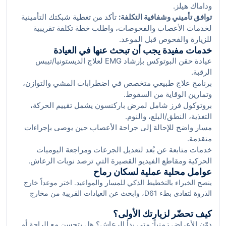
وداماك هيلز.
توافق تأميني وشفافية التكلفة:
تأكد من تغطية شبكتك التأمينية
لخدمات الأعصاب والفحوصات، واطلب خطة تكلفة تقريبية
للزيارة والفحوص قبل الموعد.
خدمات مفيدة يجب أن تبحث عنها في العيادة
عيادة حقن البوتوكس بإرشاد EMG لعلاج الديستونيا/تيبس
الرقبة.
برنامج علاج طبيعي متخصص في اضطرابات المشي والتوازن،
وتمارين الوقاية من السقوط.
بروتوكول فرز شامل لمرض باركنسون يشمل تقييم الحركة،
التغذية، النطق/البلع، والنوم.
مسار واضح للإحالة إلى جراحة الأعصاب حين يوصى بإجراءات
متقدمة.
خدمات متابعة عن بُعد لتعديل الجرعات ومراجعة اليوميات
الحركية ومقاطع الفيديو القصيرة التي ترصد نوبات الرعاش.
عوامل محلية عملية لسكان رماح
ينصح الخبراء بالتخطيط الذكي للمسار والمواعيد. اختر موعداً خارج
الذروة لتفادي بطء D61، وابحث عن العيادات القريبة من مخارج
E611 أو محيط موتور سيتي/مودون لضمان تنقل أسلس. بما أن الحي
كيف تحضّر لزيارتك الأولى؟
يفتقر للمترو المباشر، فالسيارة أو مركبات الأجرة خيارك الأرجح.
دوّن الأعراض زمنياً: متى بدأ الرعاش؟ هل يتحسن مع الراحة أو
المواقف في المجمعات الطبية المحيطة عادة متاحة، لكن في نهاية