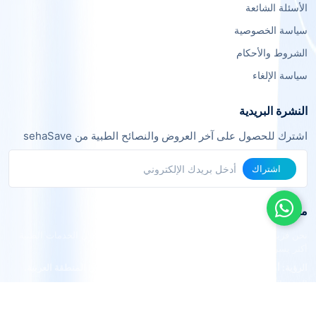
الأسئلة الشائعة
سياسة الخصوصية
الشروط والأحكام
سياسة الإلغاء
النشرة البريدية
اشترك للحصول على آخر العروض والنصائح الطبية من sehaSave
اشتراك
من نحن
نحن فريق من خبراء التقنية والرعاية الصحية نعمل معاً لجعل الخدمات الطبية
أكثر يسراً وفعالية.
الرؤية: أن نكون المنصة الرائدة في الربط الطبي الذكي في المنطقة العربية.
القيم: الشفافية، الجودة، التوفير، الراحة.