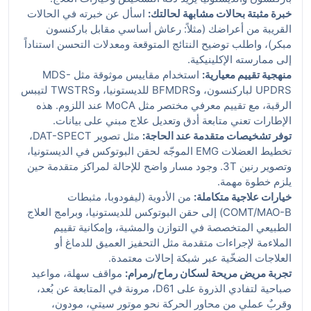
خبرة مثبتة بحالات مشابهة لحالتك:
اسأل عن خبرته في الحالات
القريبة من أعراضك (مثلاً: رعاش أساسي مقابل باركنسون
مبكر)، واطلب توضيح النتائج المتوقعة ومعدلات التحسن استناداً
إلى ممارسته الإكلينيكية.
منهجية تقييم معيارية:
استخدام مقاييس موثوقة مثل MDS-
UPDRS لباركنسون، وBFMDRS للديستونيا، وTWSTRS لتيبس
الرقبة، مع تقييم معرفي مختصر مثل MoCA عند اللزوم. هذه
الإطارات تعني متابعة أدق وتعديل علاج مبني على بيانات.
توفر تشخيصات متقدمة عند الحاجة:
مثل تصوير DAT-SPECT،
تخطيط العضلات EMG الموجّه لحقن البوتوكس في الديستونيا،
وتصوير رنين 3T. وجود مسار واضح للإحالة لمراكز متقدمة حين
يلزم خطوة مهمة.
خيارات علاجية متكاملة:
من الأدوية (ليفودوبا، مثبطات
COMT/MAO-B) إلى حقن البوتوكس للديستونيا، وبرامج العلاج
الطبيعي المتخصصة في التوازن والمشية، وإمكانية تقييم
الملاءمة لإجراءات متقدمة مثل التحفيز العميق للدماغ أو
العلاجات الضخّية عبر شبكة إحالات معتمدة.
تجربة مريض مريحة لسكان رماح/رمرام:
مواقف سهلة، مواعيد
صباحية لتفادي الذروة على D61، مرونة في المتابعة عن بُعد،
وقربٌ عملي من محاور الحركة نحو موتور سيتي، مودون،