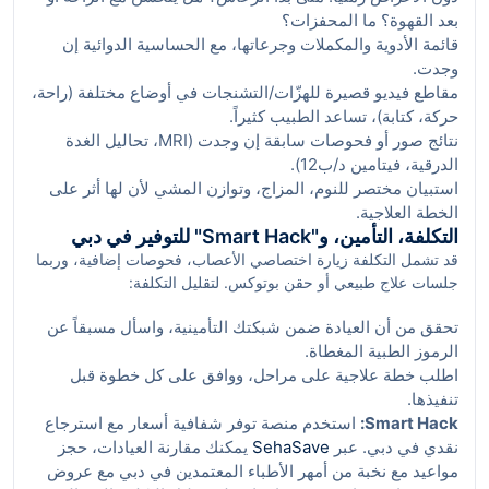
بعد القهوة؟ ما المحفزات؟
الأسبوع قد تمتلئ المواقف قرب وجهات مثل The Ranches Souk
قائمة الأدوية والمكملات وجرعاتها، مع الحساسية الدوائية إن
وداماك هيلز، فاحجز وقتاً إضافياً للوصول الهادئ خصوصاً إن كانت
الأعراض تتفاقم مع التوتر.
وجدت.
مقاطع فيديو قصيرة للهزّات/التشنجات في أوضاع مختلفة (راحة،
حركة، كتابة)، تساعد الطبيب كثيراً.
نتائج صور أو فحوصات سابقة إن وجدت (MRI، تحاليل الغدة
الدرقية، فيتامين د/ب12).
استبيان مختصر للنوم، المزاج، وتوازن المشي لأن لها أثر على
الخطة العلاجية.
التكلفة، التأمين، و"Smart Hack" للتوفير في دبي
قد تشمل التكلفة زيارة اختصاصي الأعصاب، فحوصات إضافية، وربما
جلسات علاج طبيعي أو حقن بوتوكس. لتقليل التكلفة:
تحقق من أن العيادة ضمن شبكتك التأمينية، واسأل مسبقاً عن
الرموز الطبية المغطاة.
اطلب خطة علاجية على مراحل، ووافق على كل خطوة قبل
تنفيذها.
Smart Hack:
استخدم منصة توفر شفافية أسعار مع استرجاع
نقدي في دبي. عبر
SehaSave
يمكنك مقارنة العيادات، حجز
مواعيد مع نخبة من أمهر الأطباء المعتمدين في دبي مع عروض