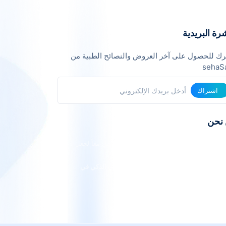
رة البريدية
ك للحصول على آخر العروض والنصائح الطبية من
sehaS
اشتراك
نحن
فريق من خبراء التقنية والرعاية الصحية نعمل معاً لجعل
ات الطبية أكثر يسراً وفعالية.
ية: أن نكون المنصة الرائدة في الربط الطبي الذكي في
طقة العربية.
: الشفافية، الجودة، التوفير، الراحة.