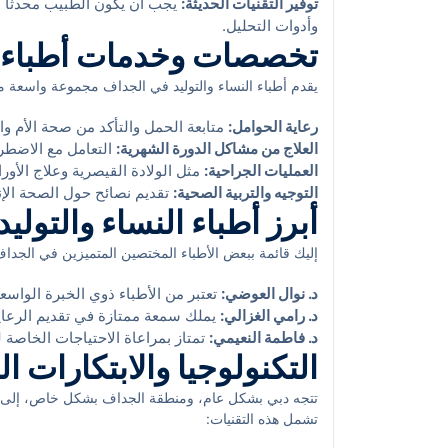
توفير التقنيات الحديثة:
يجب أن يكون الطبيب محدثاً با
وأدوات التحليل.
تخصصات وخدمات أطباء ال
يقدم أطباء النساء والتوليد في الجداف مجموعة واسعة م
رعاية الحوامل:
متابعة الحمل والتأكد من صحة الأم وا
العلاج من مشاكل الدورة الشهرية:
التعامل مع الاضطراب
العمليات الجراحية:
مثل الولادة القيصرية وعلاج الأورا
التوجيه والتربية الصحية:
تقديم نصائح حول الصحة الإن
أبرز أطباء النساء والتول
إليك قائمة ببعض الأطباء المختصين المتميزين في الجداف
د. نوال العوضي:
تعتبر من الأطباء ذوي الخبرة الواسع
د. رامي الغزالي:
يملك سمعة ممتازة في تقديم الرعاية
د. فاطمة النعيمي:
تمتاز بمراعاة الاحتياجات الخاصة 
التكنولوجيا والابتكارات 
تتجه دبي بشكل عام، ومنطقة الجداف بشكل خاص، إلى است
تشمل هذه التقنيات: