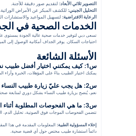
التصوير ثلاثي الأبعاد:
لتقديم صور دقيقة للأجنة.
التحليل الجيني:
للكشف المبكر عن الأمراض الوراثية.
الرعاية الافتراضية:
لتسهيل المواعيد والاستشارات ال
الخدمات الصحية في الج
تسعى دبي لتوفير خدمات صحية عالية الجودة بمستوى عال
احتياجات السكان. يوفر الجداف أمكانية الوصول إلى ال
الخدمات وضمان توافر الأطباء المتخصصين في جميع المجال
الأسئلة الشائعة
س1: كيف يمكنني اختيار أفضل طبيب نساء وتوليد؟
يمكنك اختيار الطبيب بناءً على المؤهلات، الخبرة وآراء
س2: هل يجب عليّ زيارة طبيب النساء بانتظام؟
نعم، يُنصح بزيارة طبيب النساء بشكل دوري لمتابعة صح
س3: ما هي الفحوصات المطلوبة أثناء الحمل؟
تتضمن الفحوصات الموجات فوق الصوتية، تحليل الدم، الف
إخلاء المسؤولية الطبية:
المعلومات المقدمة في هذا المق
دائماً استشارة طبيب مختص حول أي قضية صحية.