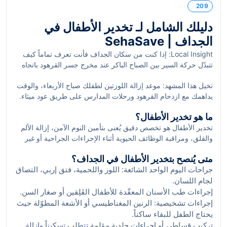
209
دليلك الشامل لـ تخدير الأطفال في
الجداف | SehaSave
Local Insight: إذا كنت من سكان الجداف فأنت تعرف تماماً كيف
تتبدّل حركة السير بين الصباح الباكر عند مخرج جسر القرهود باتجاه
عود ميثاء، والهدوء اللطيف قرب الواجهة البحرية في Jaddaf
تخيل هذا المشهد: موعد إزالة اللوزتين لطفلك صباح الأربعاء، والوقت
Waterfront بجوار مركز جميل للفنون. في عطلات نهاية الأسبوع
يداهمك مع ازدحام القرهود ورحلات المدارس على طريق عود ميثاء.
يزدحم الموقف المحاذي لمكتبة محمد بن راشد، بينما يظل الوصول
القلق الطبيعي لدى الأهالي يتضاعف عند سماع كلمة "تخدير". من
سهلاً عبر محطتي مترو "الجداف" و"الخليج" على الخط الأخضر. موقع
ما هو تخدير الأطفال؟
واقع ممارستنا مع عائلات من الجداف ودبي على مدى 15 عاماً،
الجداف بين معبر الخليج التجاري ودبي فيستيفال سيتي يمنح العائلات
تخدير الأطفال هو تخصص دقيق يُعنى بتأمين النوم الآمن، إزالة الألم
ننصحك بقراءة هذا الدليل بهدوء: ما هو تخدير الأطفال؟ متى نحتاجه؟
مرونة وصول إلى العيادات، دون الابتعاد عن محمية رأس الخور
والقلق، ومراقبة الوظائف الحيوية أثناء الإجراءات الجراحية أو غير
كيف نستعد له؟ وكيف نضمن تجربة قصيرة، آمنة، ومُطمئِنة لطفلك؟
القريبة التي يراها الأطفال من الكورنيش.
الجراحية (مثل الأشعة بالرنين المغناطيسي). يختلف تعامل طبيب
متى يُنصح بتخدير الأطفال في الجداف؟
التخدير مع الطفل عن البالغ من نواحٍ عدة: تشريح وطرق تنفّس
جراحات اليوم الواحد الشائعة: اللوز واللحمية، فتق إربي، التصاق
مختلفة، استقلاب أدوية متباين حسب العمر والوزن، واحتياجات
لجام اللسان.
نفسية خاصة لخفض القلق.
إجراءات طب الأسنان المعقّدة للأطفال القَلِقين أو صغار السن.
إجراءات تشخيصية: الرنين المغناطيسي أو الأشعة المطوّلة حيث
يحتاج الطفل للبقاء ساكناً.
تركيب قساطر، أو إجراءات جلدية مؤلمة تتطلب تسكيناً وإزالة