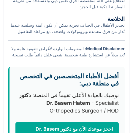
للاطلاع على أدلة متخصصة أخرى ضمن دبي والاستفادة من طريقة
المقارنة الذكية قبل الحجز:
أفضل أطباء واختصاصيي جراحة المياه البيضاء (الكتاراكت) في
الخلاصة
مقطرة دبي | احجز الآن ووفر مع SehaSave
تخدير الأطفال في الجداف تجربة يمكن أن تكون آمنة وسلسة عندما
كيف تختار الطبيب الأنسب لـ الأمراض الصدرية في المنارة؟
تُدار من فرق معتمدة وبروتوكولات واضحة، مع مراعاة التفاصيل
دليلك لعيادات أمراض دم وأورام الأطفال في منطقة مردف | احجز
الصغيرة التي تهم أهالي دبي: الوقت، الوصول، والميزانية. من واقع
الآن ووفر مع SehaSave
خبرتنا، كلما زادت شفافية المعلومات وانخفض قلق الطفل، كانت
Medical Disclaimer:
المعلومات الواردة لأغراض تثقيفية عامة ولا
النتيجة أفضل. ابدأ بخطوة بسيطة: قارن، اسأل، واحجز بذكاء عبر
تُعد بديلاً عن استشارة طبية شخصية. ينبغي عليك دائماً طلب نصيحة
SehaSave.
طبيب أطفال أو طبيب تخدير معتمد قبل اتخاذ أي قرار علاجي أو اتباع
أي تعليمات صيام أو دواء. في حال وجود أعراض طارئة، توجه فوراً
إلى أقرب قسم طوارئ.
أفضل الأطباء المتخصصين في التخصص
في منطقة دبي:
نوصيك بالعيادة الأعلى تقييماً في المنصة:
دكتور
Dr. Basem Hatem
- Specialist
Orthopedics Surgeon / HOD
احجز موعدك الآن مع دكتور Dr. Basem