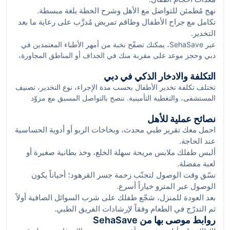
نهج مُطمئن للتواصل مع الأهل وشرح الخطة بلغة مبسطة.
تكامل مع جراح الأطفال وطاقم تمريض مُدرَّب على رعاية ما بعد
التخدير.
عبر SehaSave، يمكنك تصفّح نخبة من أمهر الأطباء المعتمدين في
دبي وحجز موعد على مقربة منك في الجداف أو المناطق المجاورة،
مع تفاصيل المواعيد، تقييمات المستخدمين، وخيارات الدفع المرنة.
التكلفة والادخار الذكي في دبي
تختلف تكلفة تخدير الأطفال بحسب مدة الإجراء، نوع التخدير، تصنيف
المستشفى، والتغطية التأمينية. ننصح بالتواصل المسبق مع مزوّد
الخدمة للتحقق من الشبكة التأمينية والرسوم التقديرية. Smart
نصائح عملية للأهل
Hack: احجز عبر SehaSave للاستفادة من عروض حصرية
احمل معك تقرير طبي محدث، وبخاخات الربو أو أدوية الحساسية
واسترجاع كاش باك على خدمات مختارة في دبي، ما يخفف عبء
عند الحاجة.
التكلفة دون التأثير على جودة الرعاية.
ألبس طفلك ملابس مريحة سهلة الخلع، وخذ بطانية صغيرة أو
لعبة مفضلة.
نسّق وقت الوصول لتجنّب زحمة جسر القرهود؛ أحياناً يكون
الوصول عبر المترو خياراً أسرع.
بعد العودة للمنزل، شجّع طفلك على شرب السوائل الصافية أولاً
ثم التدرّج في الطعام وفقاً لإرشادات الفريق الطبي.
روابط موصى بها من SehaSave