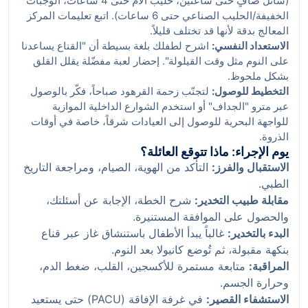
(سائل صافٍ حتى ساعتين، حليب الأم حتى 4 ساعات، الوجبات
الخفيفة/الحليب الصناعي حتى 6 ساعات). اتبع تعليمات المركز
المعالج بدقة لأنها قد تختلف قليلاً.
الاستعداد النفسي:
اشرح لطفلك بلغة بسيطة أن "القناع يساعدنا
على النوم مثل وقت القيلولة". إحضار لعبة مفضّلة يقلل القلق
بشكل ملحوظ.
التخطيط للوصول:
لتجنّب زحمة القرهود صباحاً، فكّر بالوصول
عبر مترو "الجداف" أو استخدم الشوارع الداخلية الموازية
للواجهة البحرية للوصول إلى العيادات شرقاً، خاصة في أوقات
الذروة.
يوم الإجراء: ماذا تتوقع العائلة؟
الاستقبال والفرز:
التأكد من الهوية، الصيام، ومراجعة التاريخ
الطبي.
مقابلة طبيب التخدير:
شرح الخطة، الإجابة عن أسئلتك،
والحصول على الموافقة المستنيرة.
البدء بالتخدير:
غالباً يبدأ الأطفال باستنشاق غاز عبر قناع
بنكهة مقبولة، ثم تُوضع كانيولا بعد النوم.
المراقبة:
متابعة مستمرة للأكسجين، القلب، ضغط الدم،
وحرارة الجسم.
الاستشفاء القصير:
في غرفة الإفاقة (PACU) حتى يستعيد