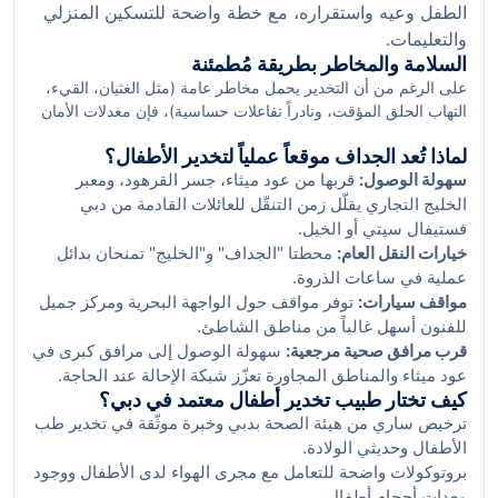
الطفل وعيه واستقراره، مع خطة واضحة للتسكين المنزلي
والتعليمات.
السلامة والمخاطر بطريقة مُطمئنة
على الرغم من أن التخدير يحمل مخاطر عامة (مثل الغثيان، القيء،
التهاب الحلق المؤقت، ونادراً تفاعلات حساسية)، فإن معدلات الأمان
لدى الأطفال في المراكز المرخّصة في دبي عالية جداً بفضل
لماذا تُعد الجداف موقعاً عملياً لتخدير الأطفال؟
بروتوكولات دقيقة ومعدات مخصّصة للأطفال. من واقع خبرتنا، يقلّ
سهولة الوصول:
قربها من عود ميثاء، جسر القرهود، ومعبر
القلق والمضاعفات عندما تلتزم العائلة بالصيام، وتُبلغ الفريق الطبي
الخليج التجاري يقلّل زمن التنقّل للعائلات القادمة من دبي
بأي نزلات برد حديثة، ويُؤجَّل الإجراء عند الحاجة.
فستيفال سيتي أو الخيل.
خيارات النقل العام:
محطتا "الجداف" و"الخليج" تمنحان بدائل
عملية في ساعات الذروة.
مواقف سيارات:
توفر مواقف حول الواجهة البحرية ومركز جميل
للفنون أسهل غالباً من مناطق الشاطئ.
قرب مرافق صحية مرجعية:
سهولة الوصول إلى مرافق كبرى في
عود ميثاء والمناطق المجاورة تعزّز شبكة الإحالة عند الحاجة.
كيف تختار طبيب تخدير أطفال معتمد في دبي؟
ترخيص ساري من هيئة الصحة بدبي وخبرة موثّقة في تخدير طب
الأطفال وحديثي الولادة.
بروتوكولات واضحة للتعامل مع مجرى الهواء لدى الأطفال ووجود
معدات أحجام أطفال.