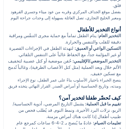
قلق.
بفضل موقع الجداف المركزي وقربه من عود ميثاء وجسري القرهود
ومعبر الخليج التجاري، تصل العائلة بسهولة إلى وحدات جراحة اليوم
الواحد والعيادات المتخصّصة في دبي، مع خيارات مواقف أسهل نسبياً
أنواع التخدير للأطفال
بجوار الواجهة البحرية مقارنة بمناطق أكثر ازدحاماً مثل جميرا.
التخدير العام:
ينام الطفل تماماً مع حماية مجرى التنفّس ومراقبة
دقيقة للقلب والتنفس والحرارة.
التسكين الواعي أو العميق:
لتهدئة الطفل في الإجراءات القصيرة
أو غير المؤلمة جداً، مع الحفاظ غالباً على التنفس التلقائي.
التخدير الموضعي/الإقليمي:
حُقن موضعية أو كتل عصبية لتخفيف
الألم خلال وبعد العملية (مثل كتل الأعصاب الطرفية)، وغالباً تُدمج
مع تسكين خفيف.
ينصح الخبراء باختيار الأسلوب بناءً على عمر الطفل، نوع الإجراء
ومدته، وتاريخ الحساسية أو أمراض الصدر. القرار النهائي يتخذه فريق
التخدير بعد فحص ما قبل العملية ومراجعة عوامل الأمان.
كيف نُحضّر طفلنا لتخدير آمن؟
تقييم ما قبل العملية:
يشمل التاريخ المرضي، أدوية الحساسية/
الربو، نزلات البرد الأخيرة، ونمط النوم. قد يُطلب فحص من
طبيب أطفال إذا كانت هناك أمراض مزمنة.
تعليمات الصيام:
عادةً ما يُنصح بـ 2-4-6 ساعات كمرجع عام