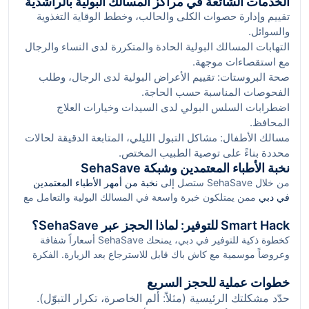
الخدمات الشائعة في مراكز المسالك البولية بالراشدية
تقييم وإدارة حصوات الكلى والحالب، وخطط الوقاية التغذوية
والسوائل.
التهابات المسالك البولية الحادة والمتكررة لدى النساء والرجال
مع استقصاءات موجهة.
صحة البروستات: تقييم الأعراض البولية لدى الرجال، وطلب
الفحوصات المناسبة حسب الحاجة.
اضطرابات السلس البولي لدى السيدات وخيارات العلاج
المحافظ.
مسالك الأطفال: مشاكل التبول الليلي، المتابعة الدقيقة لحالات
محددة بناءً على توصية الطبيب المختص.
نخبة الأطباء المعتمدين وشبكة SehaSave
من خلال SehaSave ستصل إلى
نخبة من أمهر الأطباء المعتمدين
في دبي
ممن يمتلكون خبرة واسعة في المسالك البولية والتعامل مع
الحالات الشائعة والمعقّدة. نعتمد نهج تدقيق مهني للملفات الطبية
Smart Hack للتوفير: لماذا الحجز عبر SehaSave؟
وتقييمات المرضى الفعلية لضمان جودة التجربة، ونقترح لك الأسماء
كخطوة ذكية للتوفير في دبي، يمنحك SehaSave أسعاراً شفافة
الأقرب إلى الراشدية أو على مسافة قصيرة بالمترو من محطة "سنتر
وعروضاً موسمية مع كاش باك قابل للاسترجاع بعد الزيارة. الفكرة
بوينت" إذا كنت تفضّل وسائل النقل العامة.
بسيطة: احجز موعدك عبر المنصّة، استلم تأكيد السعر والموعد، ثم
خطوات عملية للحجز السريع
استرد جزءاً من التكلفة كرصيد أو تحويل وفق الشروط المعلنة.
حدّد مشكلتك الرئيسية (مثلاً: ألم الخاصرة، تكرار التبوّل).
بالنسبة لسكان الراشدية الذين يقدّرون عامل الوقت والمصاريف، هذا