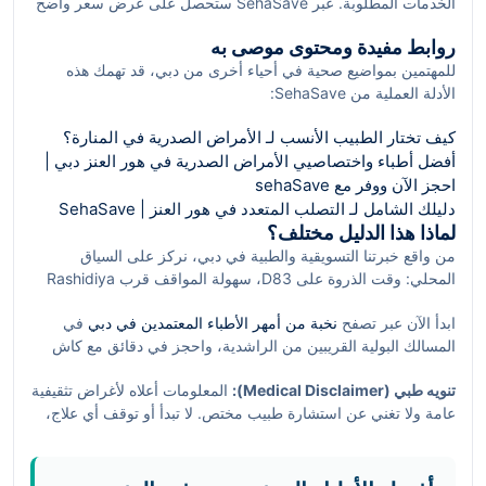
الخدمات المطلوبة. عبر SehaSave ستحصل على عرض سعر واضح
Mirdif يمنحك مرونة للتسوّق قبل أو بعد الموعد.
قبل التأكيد، مع توضيح تغطية التأمين المقبول وخيارات الدفع.
روابط مفيدة ومحتوى موصى به
الاستفادة من الكاش باك تعني فعلياً خفض التكلفة الإجمالية على
للمهتمين بمواضيع صحية في أحياء أخرى من دبي، قد تهمك هذه
مدار خطة العلاج، خاصة مع الزيارات المتعددة للمتابعة أو الفحوصات
الأدلة العملية من SehaSave:
الدورية.
كيف تختار الطبيب الأنسب لـ الأمراض الصدرية في المنارة؟
أفضل أطباء واختصاصيي الأمراض الصدرية في هور العنز دبي |
احجز الآن ووفر مع sehaSave
دليلك الشامل لـ التصلب المتعدد في هور العنز | SehaSave
لماذا هذا الدليل مختلف؟
من واقع خبرتنا التسويقية والطبية في دبي، نركز على السياق
المحلي: وقت الذروة على D83، سهولة المواقف قرب Rashidiya
Park، والقرب من المترو والحافلات. هذا ينعكس مباشرة على جودة
ابدأ الآن عبر تصفح
نخبة من أمهر الأطباء المعتمدين في دبي
في
تجربتك: وصول أسهل، مواعيد أدق، وتكلفة أوضح عبر حلول
المسالك البولية القريبين من الراشدية، واحجز في دقائق مع كاش
SehaSave. تذكّر أن اختيارك لمركز يمتلك تجهيزات ملائمة ويقدّم
باك ذكي يدعم ميزانيتك.
مسار رعاية واضح، يقلل إحتمال تأجيل الفحوصات، ويعزّز نتائجك
تنويه طبي (Medical Disclaimer):
المعلومات أعلاه لأغراض تثقيفية
الصحية على المدى المتوسط.
عامة ولا تغني عن استشارة طبيب مختص. لا تبدأ أو توقف أي علاج،
ولا تعتمد على المحتوى لتشخيص حالة. احجز استشارة مع اختصاصي
مسالك بولية مرخّص من هيئة الصحة بدبي لتقييم وضعك سريرياً
واتّباع الخطة المناسبة.