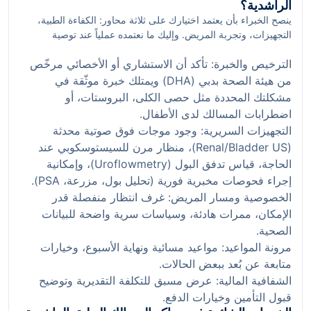
Mirdif لتنسيق مواعيد طبية تتناسب مع نمط الحياة اليومي.
الراشدية؟
ينصح الخبراء بأن يعتمد اختيارك على ثلاثة محاور: الكفاءة الطبية،
التجهيزات، وتجربة المريض. وإليك ما نعتمده عملياً عند توصية
المرضى:
الترخيص والخبرة: تأكد أن الاستشاري أو الأخصائي مرخّص
من هيئة الصحة بدبي (DHA) ويمتلك خبرة موثّقة في
مشكلتك المحددة مثل حصى الكلى، البروستات، أو
اضطرابات المسالك لدى الأطفال.
التجهيزات السريرية: وجود موجات فوق صوتية محدثة
(Renal/Bladder US)، منظار مرن للسيستوسكوبي عند
الحاجة، قياس تدفق البول (Uroflowmetry)، وإمكانية
إجراء فحوصات مخبرية فورية (تحليل بول، مزرعة، PSA).
الخصوصية ومسار المريض: غرف انتظار منفصلة قدر
الإمكان، ممرات هادئة، وسياسات سرية واضحة للبيانات
الصحية.
مرونة المواعيد: مواعيد مسائية ونهاية الأسبوع، وخيارات
متابعة عن بُعد ببعض الحالات.
الشفافية المالية: عرض مسبق للتكلفة التقديرية وتوضيح
قبول التأمين وخيارات الدفع.