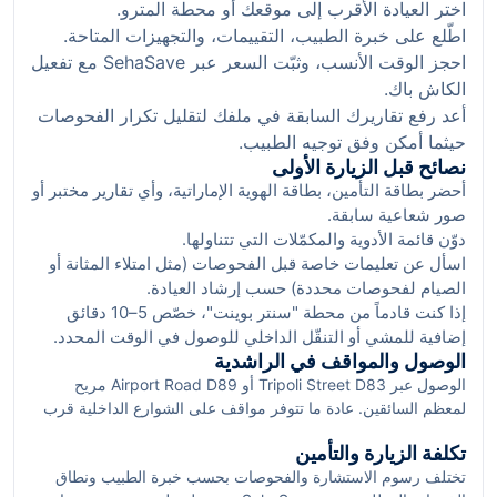
يعني رعاية عالية الجودة مع إدارة مالية أوضح، ودعم لغوي عربي/
اختر العيادة الأقرب إلى موقعك أو محطة المترو.
إنجليزي، وخيارات إعادة الجدولة بسهولة.
اطّلع على خبرة الطبيب، التقييمات، والتجهيزات المتاحة.
احجز الوقت الأنسب، وثبّت السعر عبر SehaSave مع تفعيل
الكاش باك.
أعد رفع تقاريرك السابقة في ملفك لتقليل تكرار الفحوصات
حيثما أمكن وفق توجيه الطبيب.
نصائح قبل الزيارة الأولى
أحضر بطاقة التأمين، بطاقة الهوية الإماراتية، وأي تقارير مختبر أو
صور شعاعية سابقة.
دوّن قائمة الأدوية والمكمّلات التي تتناولها.
اسأل عن تعليمات خاصة قبل الفحوصات (مثل امتلاء المثانة أو
الصيام لفحوصات محددة) حسب إرشاد العيادة.
إذا كنت قادماً من محطة "سنتر بوينت"، خصّص 5–10 دقائق
إضافية للمشي أو التنقّل الداخلي للوصول في الوقت المحدد.
الوصول والمواقف في الراشدية
الوصول عبر Tripoli Street D83 أو Airport Road D89 مريح
لمعظم السائقين. عادة ما تتوفر مواقف على الشوارع الداخلية قرب
الحدائق والمساجد، كما توجد مواقف منظمة قرب محطة الحافلات.
تكلفة الزيارة والتأمين
بالنسبة لمرتادي المترو، النزول في "سنتر بوينت" ثم التنقل بخيارات
تختلف رسوم الاستشارة والفحوصات بحسب خبرة الطبيب ونطاق
السكوتر أو سيارات الأجرة يختصر الوقت. القرب من City Centre