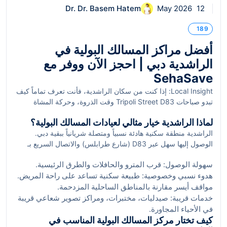
Dr. Dr. Basem Hatem
12 May 2026
189
أفضل مراكز المسالك البولية في
الراشدية دبي | احجز الآن ووفر مع
SehaSave
Local Insight: إذا كنت من سكان الراشدية، فأنت تعرف تماماً كيف
تبدو صباحات Tripoli Street D83 وقت الذروة، وحركة المشاة
الدائمة حول محطة مترو "سنتر بوينت" (الاسم السابق: محطة
لماذا الراشدية خيار مثالي لعيادات المسالك البولية؟
الراشدية) ومحطة الحافلات المجاورة. وسط هذا الإيقاع السريع، قد
الراشدية منطقة سكنية هادئة نسبياً ومتصلة شريانياً ببقية دبي.
يطرأ ألم مفاجئ في الخاصرة أو تكرار مزعج للتبول يجعلك تبحث عن
الوصول إليها سهل عبر D83 (شارع طرابلس) والاتصال السريع بـ
مركز مسالك قريب يتمتع بخصوصية ومواعيد سريعة قبل التوجّه إلى
E311 (شارع الشيخ محمد بن زايد)، إضافة إلى قربها من مردف
العمل أو حتى قبل رحلة قريبة من مطار دبي الدولي القريب. من
سهولة الوصول: قرب المترو والحافلات والطرق الرئيسية.
ومدينة مهرجان دبي (Dubai Festival City) خلال دقائق بالسيارة.
واقع ممارستنا، اختيار المركز الأنسب في الراشدية يمكن أن يختصر
هدوء نسبي وخصوصية: طبيعة سكنية تساعد على راحة المريض.
كما أن وجود محطة مترو "سنتر بوينت" ومحطة الحافلات الكبرى
وقتك، يخفّض التكلفة، ويضمن لك تجربة رعاية تحافظ على
مواقف أيسر مقارنة بالمناطق الساحلية المزدحمة.
يجعلها ملائمة للمرضى القادمين من الأحياء المجاورة. وتتميز المنطقة
خصوصيتك.
بوفرة المواقف العامة حول الحدائق الداخلية مثل Rashidiya Park
خدمات قريبة: صيدليات، مختبرات، ومراكز تصوير شعاعي قريبة
وفي الشوارع الداخلية، وهو عامل مهم لمن يفضل زيارة العيادة
في الأحياء المجاورة.
بسيارته، فضلاً عن قربها من مراكز تسوق وخدمات كـ City Centre
كيف تختار مركز المسالك البولية المناسب في