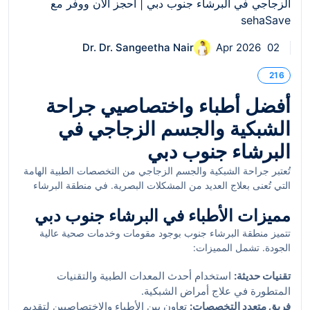
Dr. Dr. Sangeetha Nair
02 Apr 2026
216
أفضل أطباء واختصاصيي جراحة
الشبكية والجسم الزجاجي في
البرشاء جنوب دبي
تُعتبر جراحة الشبكية والجسم الزجاجي من التخصصات الطبية الهامة
التي تُعنى بعلاج العديد من المشكلات البصرية. في منطقة البرشاء
جنوب، يوجد مجموعة من أفضل الأطباء المتخصصين في هذا المجال،
مميزات الأطباء في البرشاء جنوب دبي
حيث يتمتعون بخبرة واسعة ومعرفة عميقة بأحدث التقنيات الطبية.
في هذا المقال، سنستعرض بعضًا من هؤلاء الاختصاصيين، بالإضافة
تتميز منطقة البرشاء جنوب بوجود مقومات وخدمات صحية عالية
إلى كيفية اختيار الطبيب المناسب لحالتك.
الجودة. تشمل المميزات:
تقنيات حديثة:
استخدام أحدث المعدات الطبية والتقنيات
المتطورة في علاج أمراض الشبكية.
فريق متعدد التخصصات:
تعاون بين الأطباء والاختصاصيين لتقديم