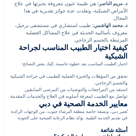
د. مريم الناصر:
هي طبيبة عيون معروفة بخبرتها في علاج
الأمراض الشبكية، وتقلدت عدة جوائز تقديرية في هذا
المجال.
د. محمد الهاشمي:
طبيب استشاري في مستشفى برجيل،
معروف بأساليبه الحديثة في علاج المشاكل العضلية
المرتبطة بالجسم الزجاجي.
كيفية اختيار الطبيب المناسب لجراحة
الشبكية
اختيار الطبيب المناسب يعد خطوة حاسمة. إليك بعض النصائح:
تحقق من المؤهلات والخبرة العملية للطبيب في جراحة الشبكية
والجسم الزجاجي.
استفد من المراجعات والتوصيات من المرضى السابقين.
تواصل مع الطبيب لمعرفة أسلوبه في العلاج والخدمات المقدمة.
معايير الخدمة الصحية في دبي
تُعتبر دبي، وبصفة خاصة منطقة البرشاء جنوب، من الوجهات الرائدة
في تقديم الخدمة الطبية. يؤكد نظام الرعاية الصحية على الجودة
والابتكار، حيث يتمتع الأطباء بشهادات عالمية ويعملون وفقًا للمعايير
أسئلة شائعة
الدولية. توفر المستشفيات في هذه المنطقة مجموعة متنوعة من