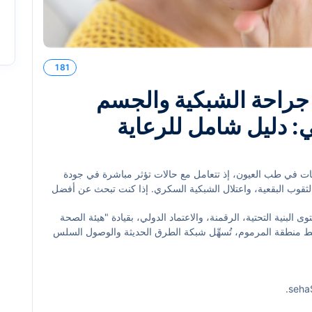
181
جراحة الشبكية والجسم
: دليل شامل للرعاية
ت في طب العيون، إذ تتعامل مع حالات تؤثر مباشرة في جودة
لثقوب البقعية، واعتلال الشبكية السكري. إذا كنت تبحث عن أفضل
رموم دبي، فهذا الدليل العملي يجمع لك أهم المعايير الطبية،
لبنية التحتية، الرقمنة، والاعتماد الدولي، بقيادة "هيئة الصحة
 ضمن مشهد صحي محلي يشهد نمواً سريعاً في الإمارة.
يط منطقة المرموم، تُسهِّل شبكة الطرق الحديثة والوصول السلس
 مرافق متكاملة تشمل التصوير المتقدم للعين، غرف عمليات