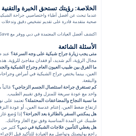
المساء وعطلات نهاية الأسبوع لتلبية احتياجات السكان، م
الخلاصة: رؤيتك تستحق الخبرة والتقنية
التكامل اللوجستي يُسهل حصولك على رعاية الشبكية الدق
تدخلاً سريعاً.
عندما تبحث عن أفضل أطباء واختصاصيي جراحة الشبكية
صحية متقدمة قادرة على تقديم تشخيص دقيق وتدخلات فعّال
حديثة وخطة متابعة واضحة. ابدأ الآن بخطوة بسيطة: اقرأ 
اكتشف أفضل العيادات المعتمدة في دبي ووفر مع sehaSave. احجز موعدك الآن واحصل على كاش باك حصري.
الأسئلة الشائعة
متى يجب زيارة جراح شبكية على وجه السرعة؟
عند ظ
مجال الرؤية، ألم شديد، أو فقدان مفاجئ للرؤية. هذ
ما الفرق بين طبيب العيون العام وجراح الشبكية وال
العين، بينما يختص جراح الشبكية في أمراض وجراحات
والبقعة.
كم تستغرق جراحة استئصال الجسم الزجاجي؟
واحد مع عودة سريعة للمنزل وفق تقييم الطبيب.
ما نسبة النجاح والمضاعفات المحتملة؟
تعتمد على نو
ارتفاع ضغط العين، إعتام عدسة العين، أو عودة الن
هل يمكنني السفر بالطائرة بعد الجراحة؟
إذا وُضع غاز 
طبيبك عن المدة المناسبة وفق نوع الغاز وحالتك.
هل يغطي التأمين علاجات الشبكية في دبي؟
كثير من و
راجع بوليصتك وتواصل مع العيادة للتأكيد قبل الإجراء.