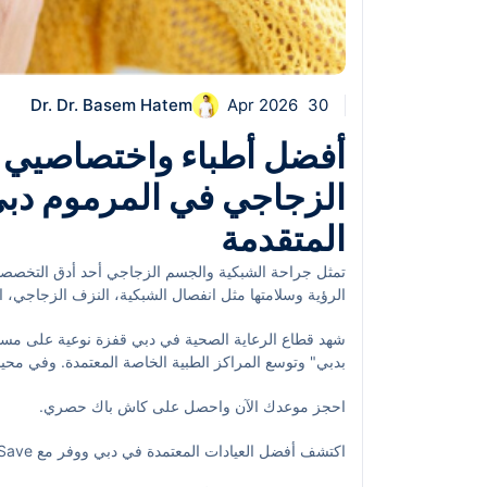
Dr. Dr. Basem Hatem
30 Apr 2026
أفضل أطباء واختصاصيي 
الزجاجي في المرموم دبي
المتقدمة
تمثل جراحة الشبكية والجسم الزجاجي أحد أدق التخصصا
الرؤية وسلامتها مثل انفصال الشبكية، النزف الزجاجي، ا
أطباء واختصاصيي جراحة الشبكية والجسم الزجاجي في الم
شهد قطاع الرعاية الصحية في دبي قفزة نوعية على مستوى ا
أحدث التقنيات المتاحة، وخيارات الوصول والحجز الذكي
بدبي" وتوسع المراكز الطبية الخاصة المعتمدة. وفي مح
إلى العيادات المتخصصة، في حين توفّر المراكز القريبة
احجز موعدك الآن واحصل على كاش باك حصري.
لجراحات اليوم الواحد، وفِرَق طبية متعددة التخصصات.
اكتشف أفضل العيادات المعتمدة في دبي ووفر مع sehaSave.