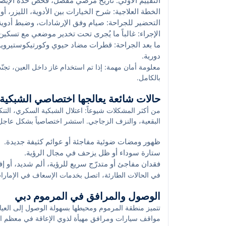
التقييم الأولي: تاريخ مرضي مفصل، فحص حدّة الإب
الخطة العلاجية: شرح الخيارات بين الأدوية، الليزر، أو
التحضير للجراحة: صيام وفق الإرشادات، وضبط أدوية 
الإجراء: غالباً ما يُجرى تحت تخدير موضعي مع تسكي
ما بعد الجراحة: قطرات مضاد حيوي وكورتيكوستيروي
دورية.
معلومة أمان مهمة: إذا تم استخدام غاز داخل العين، تجنّ
بالكامل.
حالات شائعة يعالجها اختصاصي الشبكية 
من أكثر المشكلات شيوعاً: اعتلال الشبكية السكري، التن
البقعية، والنزف الزجاجي. استشر اختصاصياً بشكل عاجل
ظهور ومضات ضوئية مفاجئة أو عوائم كثيفة جديدة.
ستارة سوداء أو ظل يزحف في مجال الرؤية.
فقدان مفاجئ أو متدرّج سريع للرؤية، ألم شديد، أو إف
في الحالات الطارئة، اتصل بخدمات الإسعاف في الإمارات على 998 أو توجّه إلى أقرب 
الوصول والمرافق في المرموم دبي
تتميز منطقة المرموم ومحيطها بسهولة الوصول إلى الع
مواقف سيارات ومرافق مهيأة لذوي الإعاقة في معظم ال