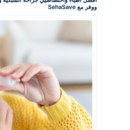
أفضل أطباء واختصاصيي جراحة الشبكية و
ووفر مع SehaSave