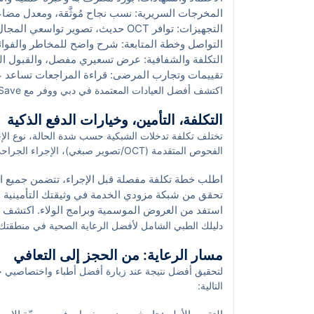
المخرجات السريرية: نسب نجاح مُوثَّقة، ومعدل مض
التجهيزات: توافر OCT حديث، تصوير تواسعي المجال، ومجاهر رقمية أثناء الجراحة.
التواصل وخطة المتابعة: شرح واضح للمخاطر والفوا
التكلفة والشفافية: عرض تسعيري مفصل، والقبول ال
تقييمات وتجارب المرضى: قراءة المراجعات تساعد على
اكتشف أفضل العيادات المعتمدة في دبي ووفر مع sehaSave. احجز موعدك الآن واحصل على كاش باك حصري.
التكلفة، التأمين، وخيارات الدفع الذكية
تختلف تكلفة تدخلات الشبكية حسب شدة الحالة، نوع الإجر
الفحوص المتقدمة (OCT/تصوير صبغي)، ال
من هذه الخدمات وفق البوليصة. نصائح عملية:
اطلب خطة تكلفة مفصلة قبل الإجراء، تتضمن جميع الب
تحقق من شبكة مزودي الخدمة في وثيقتك التأمينية ل
استفد من العروض الموسمية وبرامج الولاء. اكتشف أفضل ا
دليلك الطبي الشامل لأفضل الرعاية الصحية في منطق
مسار الرعاية: من الحجز إلى التعافي
لتحقيق أفضل نتيجة عند زيارة أفضل أطباء واختصاصيي 
التالية: