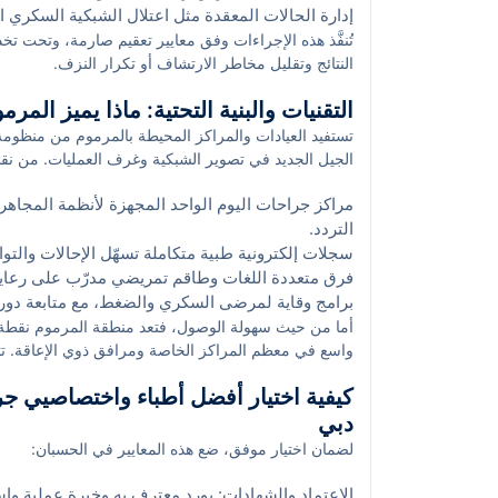
إدارة الحالات المعقدة مثل اعتلال الشبكية السكري ال
تُنفَّذ هذه الإجراءات وفق معايير تعقيم صارمة، وتحت 
النتائج وتقليل مخاطر الارتشاف أو تكرار النزف.
التقنيات والبنية التحتية: ماذا يميز ال
تستفيد العيادات والمراكز المحيطة بالمرموم من منظومة 
الجيل الجديد في تصوير الشبكية وغرف العمليات. من نقاط
مراكز جراحات اليوم الواحد المجهزة لأنظمة المجاهر 
التردد.
سجلات إلكترونية طبية متكاملة تسهّل الإحالات وال
فرق متعددة اللغات وطاقم تمريضي مدرّب على رعاية 
برامج وقاية لمرضى السكري والضغط، مع متابعة دور
أما من حيث سهولة الوصول، فتعد منطقة المرموم نقطة
واسع في معظم المراكز الخاصة ومرافق ذوي الإعاقة. تتوفر
زمن الانتظار ويُحسّن التجربة.
كيفية اختيار أفضل أطباء واختصاصيي ج
دبي
لضمان اختيار موفق، ضع هذه المعايير في الحسبان:
الاعتماد والشهادات: بورد معترف به وخبرة عملية وا