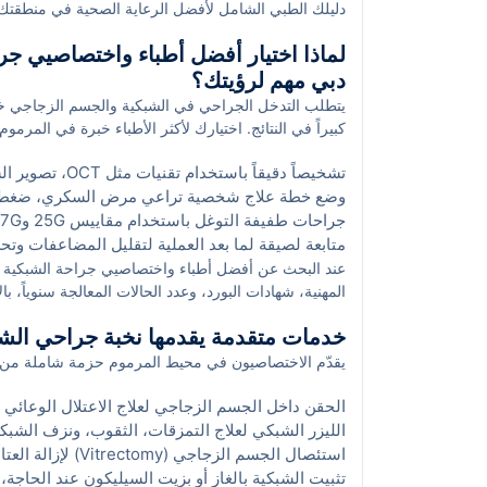
دليلك الطبي الشامل لأفضل الرعاية الصحية في منطقتك
لماذا اختيار أفضل أطباء واختصاصيي ج
دبي مهم لرؤيتك؟
يتطلب التدخل الجراحي في الشبكية والجسم الزجاجي خبرة
كبيراً في النتائج. اختيارك لأكثر الأطباء خبرة في المرموم
تشخيصاً دقيقاً باستخدام تقنيات مثل OCT، تصوير الشبكية بالصبغة FFA/ICG، والتصوير فائق الدقة لطبقات البقعة.
وضع خطة علاج شخصية تراعي مرض السكري، ضغط الع
جراحات طفيفة التوغل باستخدام مقاييس 25G و27G لتقليل الألم وتسريع التعافي.
متابعة لصيقة لما بعد العملية لتقليل المضاعفات وتح
عند البحث عن أفضل أطباء واختصاصيي جراحة الشبكية
المهنية، شهادات البورد، وعدد الحالات المعالجة سنوياً، ب
خدمات متقدمة يقدمها نخبة جراحي الش
يقدّم الاختصاصيون في محيط المرموم حزمة شاملة من ال
الحقن داخل الجسم الزجاجي لعلاج الاعتلال الوعائي
الليزر الشبكي لعلاج التمزقات، الثقوب، ونزف الشبك
استئصال الجسم الزجاجي (Vitrectomy) لإزالة العتامات والنزف، وإصلاح الانفصال الشبكي، والثقوب البقعية.
تثبيت الشبكية بالغاز أو بزيت السيليكون عند الحاجة، 