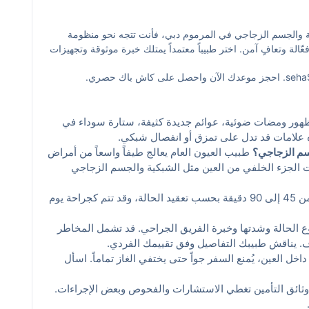
ع خيارات حجز إلكترونية فورية واستشارات متابعة عن بُعد. هذا
يقة دون عناء، ويختصر زمن الانتظار خصوصاً للحالات التي تتطلب
 والجسم الزجاجي في المرموم دبي، فأنت تتجه نحو منظومة
ة وتعافٍ آمن. اختر طبيباً معتمداً يمتلك خبرة موثوقة وتجهيزات
التقييمات، قارن الخيارات القريبة منك، واحجز بسهولة.
هور ومضات ضوئية، عوائم جديدة كثيفة، ستارة سوداء في
ه علامات قد تدل على تمزق أو انفصال شبكي.
جسم الزجاجي؟
طبيب العيون العام يعالج طيفاً واسعاً من أمراض
 الجزء الخلفي من العين مثل الشبكية والجسم الزجاجي
غالباً من 45 إلى 90 دقيقة بحسب تعقيد الحالة، وقد تتم كجراحة يوم
ع الحالة وشدتها وخبرة الفريق الجراحي. قد تشمل المخاطر
زف. يناقش طبيبك التفاصيل وفق تقييمك الفردي.
داخل العين، يُمنع السفر جواً حتى يختفي الغاز تماماً. اسأل
ثائق التأمين تغطي الاستشارات والفحوص وبعض الإجراءات.