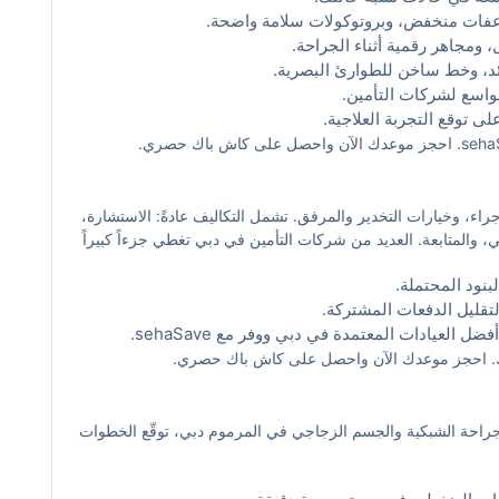
اعفات منخفض، وبروتوكولات سلامة واضحة.
ئد، وخط ساخن للطوارئ البصرية.
واسع لشركات التأمين.
 توقع التجربة العلاجية.
اء، وخيارات التخدير والمرفق. تشمل التكاليف عادةً: الاستشارة،
إجراء الجراحي، والمتابعة. العديد من شركات التأمين في دبي تغطي جزءاً كبيراً
نود المحتملة.
تقليل الدفعات المشتركة.
لعيادات المعتمدة في دبي ووفر مع sehaSave.
تك. احجز موعدك الآن واحصل على كاش باك حصري.
جراحة الشبكية والجسم الزجاجي في المرموم دبي، توقّع الخطوات