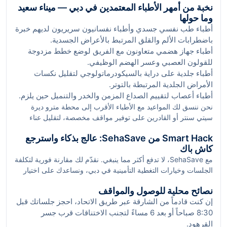
نخبة من أمهر الأطباء المعتمدين في دبي — ميناء سعيد
أو الصداع المزمن)، وعن بروتوكول المتابعة ومؤشرات القياس.
وما حولها
ولتسهيل رحلتك، استعن بقائمة
نخبة من أمهر الأطباء المعتمدين في
أطباء طب نفسي جسدي وأطباء نفسانيون سريريون لديهم خبرة
دبي
المتعاونين مع SehaSave، حيث نُبرز الأطباء ذوي التقييمات
باضطرابات الألم والقلق المرتبط بالأعراض الجسدية.
العالية وخبرة الطب النفسي الجسدي والتعامل مع الحالات المعقّدة.
أطباء جهاز هضمي متعاونون مع الفريق لوضع خطط مزدوجة
للقولون العصبي وعسر الهضم الوظيفي.
أطباء جلدية على دراية بالسيكودرماتولوجي لتقليل نكسات
الأمراض الجلدية المرتبطة بالتوتر.
أطباء أعصاب لتقييم الصداع المزمن والخدر والتنميل حين يلزم.
نحن ننسق لك المواعيد مع الأطباء الأقرب إلى محطة مترو ديرة
سيتي سنتر أو القادرين على توفير مواقف مخصصة، لتقليل عناء
الوصول وتحسين التزامك بالخطة.
Smart Hack من SehaSave: عالج بذكاء واسترجع
كاش باك
مع SehaSave، لا تدفع أكثر مما ينبغي. نقدّم لك مقارنة فورية لتكلفة
الجلسات وخيارات التغطية التأمينية في دبي، ونساعدك على اختيار
الموعد الأقل كلفة زمنياً ومالياً. احجز عبر منصتنا لتحصل على كاش
نصائح محلية للوصول والمواقف
باك على جلسات الطب النفسي الجسدي والمتابعة، مع تذكيرات ذكية
إن كنت قادماً من الشارقة عبر طريق الاتحاد، احجز جلساتك قبل
تُراعي حركة المرور في ميناء سعيد. بهذه الخطوة، تضمن شفافية
8:30 صباحاً أو بعد 6 مساءً لتجنب الاختناقات قرب جسر
الرسوم، تحفظ خصوصيتك، وتبدأ العلاج دون تأخير.
القرهود.