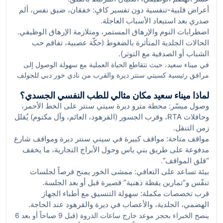
أعراض قلبية-تنفسية دون تفسير كافٍ: خفقان، ضيق نفس، ألم
صدري بعد استبعاد الأسباب العاجلة.
اضطرابات النوم والإرهاق المستمر، ومتلازمة الإرهاق الوظيفي.
الحالات الجلدية المتأثرة بالضغوط (حكّة عصبية، تفاقم حب
الشباب أو الصدفية مع التوتر).
في ميناء سعيد، حيث تتقاطع الحياة العملية مع سهولة الوصول إلى
مرافق رئيسية كسيتي سنتر ديرة والقرب من نادي خور دبي للجولف
واليخوت، يتاح لك ترتيب مواعيد مرنة قبل العمل أو بعده دون إغفال
لماذا ميناء سعيد مكان مثالي للطب النفسي الجسدي؟
وقتك.
وصول ميسّر: محطة مترو ديرة سيتي سنتر على الخط الأحمر،
وحافلات RTA، وقرب الجسور (القرهود، العائم، وآل مكتوم) يُقلل
زمن التنقل.
مواقف متاحة: مواقف كبيرة في سيتي سنتر ديرة ومواقف شارع
مدفوعة على طريق بني ياس وحول الأبراج التجارية، ما يخفف
“قلق المواقف”.
بيئة تساعد على التعافي: ممشى الخور يمنح فرصاً لجلسات
تنفّس و”تمارين يقظة ذهنية” قصيرة قبل أو بعد الجلسة.
قرب تخصصات مكملة: سهولة التنسيق مع أطباء الجهاز
الهضمي، الجلدية، والأعصاب في ديرة والقرهود عند الحاجة.
ينصح الخبراء بحجز موعد خارج ساعات الذروة (قبل 9 صباحاً أو بعد 6