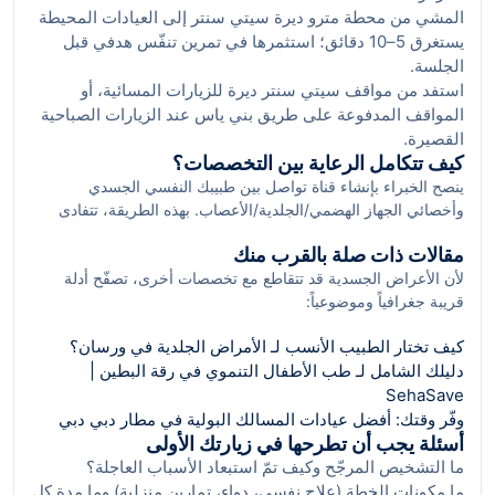
المشي من محطة مترو ديرة سيتي سنتر إلى العيادات المحيطة
يستغرق 5–10 دقائق؛ استثمرها في تمرين تنفّس هدفي قبل
الجلسة.
استفد من مواقف سيتي سنتر ديرة للزيارات المسائية، أو
المواقف المدفوعة على طريق بني ياس عند الزيارات الصباحية
القصيرة.
كيف تتكامل الرعاية بين التخصصات؟
ينصح الخبراء بإنشاء قناة تواصل بين طبيبك النفسي الجسدي
وأخصائي الجهاز الهضمي/الجلدية/الأعصاب. بهذه الطريقة، تتفادى
تكرار الفحوصات وتقلّل وصفات الدواء المتعارضة. فريقنا في
مقالات ذات صلة بالقرب منك
SehaSave يدعمك بملف موحّد يلخّص التشخيص، الأدوية، وخطة
لأن الأعراض الجسدية قد تتقاطع مع تخصصات أخرى، تصفّح أدلة
المتابعة ليصل إلى كل طبيب ذي صلة بإذن منك.
قريبة جغرافياً وموضوعياً:
كيف تختار الطبيب الأنسب لـ الأمراض الجلدية في ورسان؟
دليلك الشامل لـ طب الأطفال التنموي في رقة البطين |
SehaSave
وفّر وقتك: أفضل عيادات المسالك البولية في مطار دبي دبي
أسئلة يجب أن تطرحها في زيارتك الأولى
ما التشخيص المرجّح وكيف تمّ استبعاد الأسباب العاجلة؟
ما مكونات الخطة (علاج نفسي، دواء، تمارين منزلية) وما مدة كل