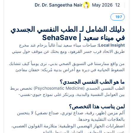
Dr. Dr. Sangeetha Nair
12 May 2026
197
دليلك الشامل لـ الطب النفسي الجسدي
في ميناء سعيد | SehaSave
Local Insight:
صباحات ميناء سعيد تبدأ غالباً بزحام عند مخرج
طريق الاتحاد قرب جسر القرهود، ومع بحثك عن موقف حول سيتي
سنتر ديرة أو على امتداد طريق بني ياس بمحاذاة خور دبي، قد تشعر
من واقع ممارستنا في التسويق الصحي بدبي، نرى يومياً كيف تتشابك
بأن توترك الجسدي يسبقك إلى يومك. القرب من محطة مترو ديرة
الضغوط الحياتية في ديرة مع أعراض بدنية مُربكة: خفقان مفاجئ
سيتي سنتر يسهّل الوصول، لكن ساعات الذروة عند الجسر العائم
قبل اجتماع عمل في أبراج ميناء سعيد، مغص مزمن يطلّ مع كل
تعني أن التخطيط الذكي للمواعيد يُحدث فرقاً حقيقياً في صحتك.
ما هو الطب النفسي الجسدي؟
رحلة عبر جسر القرهود، أو آلام عضلية بعد يوم طويل من التنقل بين
الطب النفسي الجسدي (Psychosomatic Medicine) تخصص يربط
مواقف RTA. هنا بالضبط يبرز دور الطب النفسي الجسدي: مقاربة
بين العوامل النفسية والبدنية، ويرتكز على نموذج حيوي-نفسي-
متكاملة تربط العقل بالجسد لتفكيك الأعراض وإعادة التوازن.
اجتماعي. ينصح الخبراء بهذا النهج عندما تكون الأعراض الجسدية
لمن يناسب هذا التخصص؟
متكررة أو معقّدة دون سبب عضوي واضح، أو عندما يتداخل القلق
ألم مزمن (ظهر، رقبة، صداع توتري، صداع نصفي) لا يتحسن
والاكتئاب مع أمراض مزمنة. هدفه ليس “نفي” المرض العضوي، بل
بالعلاجات التقليدية وحدها.
فهم كيف تؤثر الضغوط، وأنماط التفكير، ونمط الحياة على شدة
الأعراض ومسارها، ثم تصميم خطة علاج تجمع بين العلاج النفسي،
اضطرابات الجهاز الهضمي الوظيفية: متلازمة القولون العصبي،
وتعديل السلوك، وأحياناً الأدوية، والتنسيق مع التخصصات الأخرى.
عسر الهضم الوظيفي، الغثيان المرتبط بالقلق.