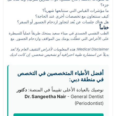
جزء؟
ما مؤشرات القياس التي سنتابعها شهرياً؟
كيف سنتعاون مع تخصصات أخرى عند الحاجة؟
هل هناك جلسات عن بُعد لتجاوز ازدحام الجسور أو السفر؟
ختاماً
الطب النفسي الجسدي في ميناء سعيد يمنحك طريقاً عملياً للسيطرة
على الأعراض التي عطّلت يومك بين المواقف وازدحام الجسور. مع
بيئة قابلة للوصول، وأطباء معتمدين، وSmart Hack من SehaSave
Medical Disclaimer: هذه المعلومات لأغراض التثقيف العام ولا تُعد
للتوفير والكاش باك، يمكنك بدء رحلة مبنية على الدليل العلمي
بديلاً عن استشارة طبية احترافية أو تشخيص شخصي. إن كانت لديك
وملائمة لنبض حياتك في ديرة.
أعراض جديدة أو شديدة (مثل ألم صدري حاد، ضيق نفس مفاجئ،
ضعف/تنميل مفاجئ)، فاطلب رعاية طبية عاجلة. التزم دائماً
بإرشادات طبيبك المعالج وتحقق من ملاءمة أي خطة علاجية لوضعك
أفضل الأطباء المتخصصين في التخصص
الصحي الفردي.
في منطقة دبي:
نوصيك بالعيادة الأعلى تقييماً في المنصة:
دكتور
Dr. Sangeetha Nair
- General Dentist
(Periodontist)