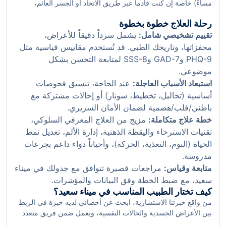
مساءً) خاصة إن كنت قادماً عبر طريق الاتحاد أو الجسر العائم،
لضمان وصول هادئ ينعكس إيجاباً على قياساتك الحيوية في الجلسة.
رحلة العلاج خطوة بخطوة
تقييم تشخيصي شامل:
يشمل سرداً دقيقاً للأعراض،
محفزاتها، وتاريخك الطبي. قد تُستخدم مقاييس قياسية مثل
PHQ-9 وGAD-7 وSSS-8 لمتابعة التحسن بشكل
موضوعي.
استبعاد الأسباب العاجلة:
عند الحاجة، تنسيق فحوصات
أساسية (تحاليل، تخطيط، سونار) أو إحالات مشتركة مع
باطني/قلب/هضمية لضمان الأمان السريري.
خطة علاج متكاملة:
مزيج من العلاج المعرفي السلوكي،
تقنيات الاسترخاء واليقظة الذهنية، إدارة الألم، تعديل نمط
الحياة (النوم، التغذية، الحركة)، وأحياناً دواء داعم بجرعات
مدروسة.
متابعة وقياس:
مراجعات قصيرة تتوافق مع جدولك في ميناء
سعيد، مع ضبط الخطة وفق البيانات والمؤشرات.
كيف تختار الطبيب المناسب في ميناء سعيد؟
من واقع خبرتنا الاستشارية، ابحث عن أخصائي لديه خبرة في الربط
بين الأعراض الجسدية والحالات النفسية، ويعمل ضمن فريق متعدد
التخصصات. اسأل عن خبرته مع حالتك تحديداً (مثل القولون العصبي