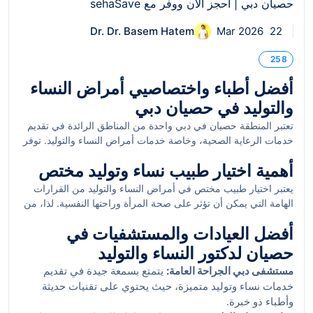
Dr. Dr. Basem Hatem
22 Mar 2026
258
أفضل أطباء واختصاصيي أمراض النساء
والتوليد في حصيان دبي
تعتبر المنطقة حصيان في دبي واحدة من المناطق الرائدة في تقديم
خدمات الرعاية الصحية، وخاصة خدمات أمراض النساء والتوليد. توفر
المدينة مجموعة من الأطباء المختصين الذين يختصون في المجالات
أهمية اختيار طبيب نساء وتوليد مختص
الصحية، مما يجعلها مكاناً مفضلاً للبحث عن أفضل أطباء واختصاصيي
أمراض النساء والتوليد في حصيان دبي.
يعتبر اختيار طبيب مختص في أمراض النساء والتوليد من القرارات
الهامة التي يمكن أن تؤثر على صحة المرأة وراحتها النفسية. لذا، من
الوارد أن تبحث المرأة عن طبيب يتميز بالخبرة والكفاءات العالية.
أفضل العيادات والمستشفيات في
على الرغم من توفر العديد من الأطباء، فإن معرفة الميزات
والمهارات التي يتوجب أن يتحلى بها الطبيب يمكن أن تساعد في اتخاذ
حصيان لدكتور النساء والتوليد
القرار الصائب.
مستشفى دبي الجراحة العامة:
يتمتع بسمعة جيدة في تقديم
خدمات نساء وتوليد متميزة، حيث يحتوي على تقنيات حديثة
وأطباء ذو خبرة.