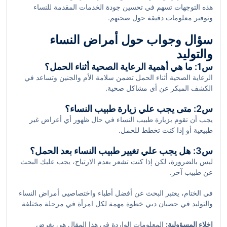
هذه التوجهات تسهم في تحسين جودة الخدمات المقدمة للنساء
وتوفير معلومات دقيقة حول صحتهم.
سؤال وجواب حول أمراض النساء
والتوليد
س1: ما هي أهمية الرعاية الصحية أثناء الحمل؟
الرعاية الصحية أثناء الحمل تضمن سلامة الأم والجنين وتساعد في
الكشف المبكر عن أي مشاكل صحية.
س2: متى يجب علي زيارة طبيب النساء؟
يجب أن تقوم بزيارة طبيب النساء في حال ظهور أي أعراض غير
طبيعية أو إذا كنت تخطط للحمل.
س3: هل يجب علي تغيير طبيب النساء بعد الحمل؟
ليس بالضرورة، لكن إذا كنت تشعر بعدم الارتياح، يجب عليك البحث
عن طبيب آخر.
في الختام، يعتبر البحث عن أفضل أطباء واختصاصيي أمراض النساء
والتوليد في حصيان دبي خطوة مهمة لكل امرأة في مرحلة مختلفة
من حياتها. من خلال الاهتمام برعاية صحية مناسبة، يمكنك التأكد من
إخلاء المسؤولية:
المعلومات الواردة في هذا المقال هي بغرض
حصولك على الخدمات التي تحتاجها.