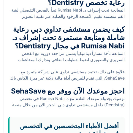
رعاية تخصص Dentistry؟
اضطراب الإحساس أو عدم القدرة على الإغلاق السليم للفكّ، ينصح
الفحص المتخصص للتأكد من عدم وجود اعتلال في مفصل الفك
المعالجة تحت إشراف د. Rumisa Nabi تبدأ بالفحص التفصيلي لبنية
الصدغي.
الفم متضمنة تقييم الأنسجة الرخوة والصلبة عبر تقنية التصوير
الرقمي المتقدمة كالأشعة البانورامية والمقطعية. تحليل السوائل
كيف يضمن مستشفى تداوي دبي رعاية
اللعابية يساعد على رصد مؤشرات الالتهاب الميكروي ونمط البكتيريا
المُمرضة الشعيرية. العلاج يُصمم بحسب درجة تقدم الحالة، كما في
شاملة ومتابعة مستمرة تحت إشراف د.
أمراض اللثة التي تحتم تنظيفاً عميقاً تحت اللثة وتطبيق مضادات
Rumisa Nabi في مجال Dentistry؟
حيوية موضعية أو جهازية إذا اقتضى الأمر. التقنيات تشمل إعادة بناء
المتابعة تأخذ مساراً ديناميكياً يشمل مراجعة دورية مع الفحص
عظم الفكين عبر زراعة المواد البيولوجية والنسيجية التي تعزز التجديد
السريري والتصويري لضبط خطوات التعافي وتدارك المضاعفات
الخلوي.
وفّر وقتك: أفضل عيادات Dentistry في الحضيبة دبي
يوفر
المبكرة. الكوادر الطبية العاملة في المستشفى، ضمن
نخبة من أمهر
معلومات إضافية للمرضى للتمييز بين الخيارات العلاجية المتقدمة.
علاوة على ذلك، تعتمد مستشفى تداوي على شراكة مثمرة مع
الخبراء والكوادر الطبية المعتمدة
، تنسق جهودها لتقديم استشارات
SehaSave، التي تقدم للمريض أداة مالية ذكية عبر ميزة الكاش باك
تغذية وتعليمات للعناية اليومية بالفم. منظومة المستشفى تعتمد نظاماً
الفوري خلال 48 ساعة، ما يمنع انقطاع سير خطة العلاج بسبب
إلكترونياً لتذكير المريض بمواعيد الكشف وتسجيل التغيرات في الحالة
احجز موعدك الآن ووفر مع SehaSave
بروقراطية شركات التأمين الصحي التقليدية في دبي، ويضمن
الصحية من خلال قياسات عدّة وُثّقت علمياً.
استمرارية تلقي الخدمات الطبية بأعلى جودة دون تأخير.
نوصيك بجدولة موعدك القادم مع د. Rumisa Nabi في تخصص
(Dentistry) داخل مستشفى تداوي دبي. احجز الآن من خلال منصة
SehaSave واستفد من ميزة الكاش باك الفوري المسترد مباشرة
لمحفظتك 💰.
أفضل الأطباء المتخصصين في التخصص