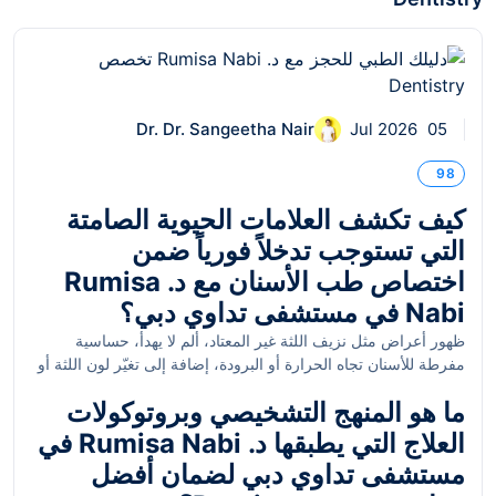
Dr. Dr. Sangeetha Nair
05 Jul 2026
98
كيف تكشف العلامات الحيوية الصامتة
التي تستوجب تدخلاً فورياً ضمن
اختصاص طب الأسنان مع د. Rumisa
Nabi في مستشفى تداوي دبي؟
ظهور أعراض مثل نزيف اللثة غير المعتاد، ألم لا يهدأ، حساسية
مفرطة للأسنان تجاه الحرارة أو البرودة، إضافة إلى تغيّر لون اللثة أو
تورم موضعي، يمثل مراحل متقدمة لإصابات قد تهدد سلامة الفم
ما هو المنهج التشخيصي وبروتوكولات
والأسنان. هذه العلامات تنشأ نتيجة التهاب النسج الرخوة المحيطة
بالسن، إذ يبدأ الالتهاب بإفراز إنزيمات تنهك الحاجز النسيجي وتحفز
العلاج التي يطبقها د. Rumisa Nabi في
مرور البكتيريا إلى طبقات أعمق. استمرار العملية يؤدي إلى انحسار
مستشفى تداوي دبي لضمان أفضل
العظم المحيط بالجذر، ما يفضي إلى خسارة الأسنان. في حالات